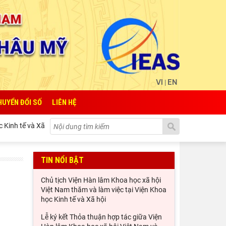
VI
EN
|
HUYỂN ĐỔI SỐ
LIÊN HỆ
nh tế và Xã hội Quốc gia Lào
Lễ ký kết Thỏa thuận hợp tác gi
TIN NỔI BẬT
Chủ tịch Viện Hàn lâm Khoa học xã hội
Việt Nam thăm và làm việc tại Viện Khoa
học Kinh tế và Xã hội
Lễ ký kết Thỏa thuận hợp tác giữa Viện