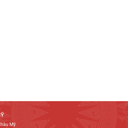
MỸ
 Châu Mỹ