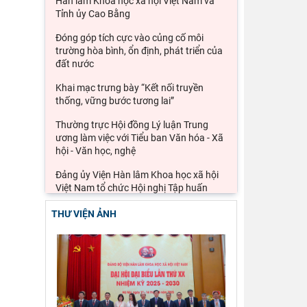
Hàn lâm Khoa học xã hội Việt Nam và
Tỉnh ủy Cao Bằng
Đóng góp tích cực vào củng cố môi
trường hòa bình, ổn định, phát triển của
đất nước
Khai mạc trưng bày “Kết nối truyền
thống, vững bước tương lai”
Thường trực Hội đồng Lý luận Trung
ương làm việc với Tiểu ban Văn hóa - Xã
hội - Văn học, nghệ
Đảng ủy Viện Hàn lâm Khoa học xã hội
Việt Nam tổ chức Hội nghị Tập huấn
nghiệp vụ công tác kiểm
THƯ VIỆN ẢNH
Ảnh hưởng của cuộc xung đột Mỹ, Israel
với Iran đến an ninh chuỗi cung ứng và
kinh tế vĩ mô của
Lý thuyết thực hành của các học giả
phương Tây và khả năng ứng dụng vào
phát triển du lịch cộng