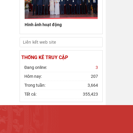
Đoàn công tác Viện Nghiên cứu Châu Âu
và Châu Mỹ khảo sát thực tế tại thành
phố Hồ Chí Minh
Hình ảnh hoạt động
Hội thảo khoa học quốc gia “Danh nhân
văn hóa Lê Quý Đôn - Di sản và giá trị
thời đại”
THỐNG KÊ TRUY CẬP
Đang online:
3
Hôm nay:
207
Trong tuần:
3,664
Tất cả:
355,423