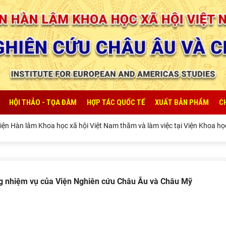
HỘI THẢO - TỌA ĐÀM
HỢP TÁC QUỐC TẾ
XUẤT BẢN PHẨM
C
 Hàn lâm Khoa học xã hội Việt Nam thăm và làm việc tại Viện Khoa học Ki
g nhiệm vụ của Viện Nghiên cứu Châu Âu và Châu Mỹ