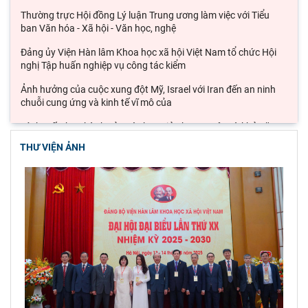
Thường trực Hội đồng Lý luận Trung ương làm việc với Tiểu
ban Văn hóa - Xã hội - Văn học, nghệ
Đảng ủy Viện Hàn lâm Khoa học xã hội Việt Nam tổ chức Hội
nghị Tập huấn nghiệp vụ công tác kiểm
Ảnh hưởng của cuộc xung đột Mỹ, Israel với Iran đến an ninh
chuỗi cung ứng và kinh tế vĩ mô của
Lý thuyết thực hành của các học giả phương Tây và khả năng
ứng dụng vào phát triển du lịch cộng
THƯ VIỆN ẢNH
Đoàn công tác Viện Nghiên cứu Châu Âu và Châu Mỹ khảo sát
thực tế tại thành phố Hồ Chí Minh
Hội thảo khoa học quốc gia “Danh nhân văn hóa Lê Quý Đôn -
Di sản và giá trị thời đại”