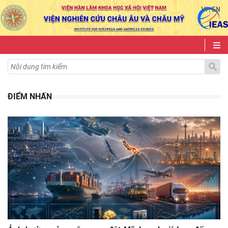
VI
EN
|
ĐIỂM NHẤN