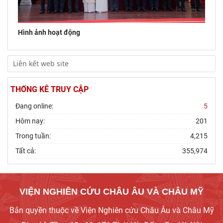
Hình ảnh hoạt động
THỐNG KÊ TRUY CẬP
Đang online:
5
Hôm nay:
201
Trong tuần:
4,215
Tất cả:
355,974
VIỆN NGHIÊN CỨU CHÂU ÂU VÀ CHÂU MỸ
Bản quyền thuộc về Viện Nghiên cứu Châu Âu và Châu Mỹ