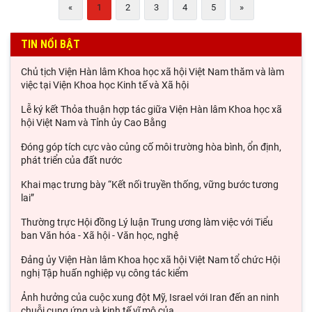
«
1
2
3
4
5
»
TIN NỔI BẬT
Chủ tịch Viện Hàn lâm Khoa học xã hội Việt Nam thăm và làm
việc tại Viện Khoa học Kinh tế và Xã hội
Lễ ký kết Thỏa thuận hợp tác giữa Viện Hàn lâm Khoa học xã
hội Việt Nam và Tỉnh ủy Cao Bằng
Đóng góp tích cực vào củng cố môi trường hòa bình, ổn định,
phát triển của đất nước
Khai mạc trưng bày “Kết nối truyền thống, vững bước tương
lai”
Thường trực Hội đồng Lý luận Trung ương làm việc với Tiểu
ban Văn hóa - Xã hội - Văn học, nghệ
Đảng ủy Viện Hàn lâm Khoa học xã hội Việt Nam tổ chức Hội
nghị Tập huấn nghiệp vụ công tác kiểm
Ảnh hưởng của cuộc xung đột Mỹ, Israel với Iran đến an ninh
chuỗi cung ứng và kinh tế vĩ mô của