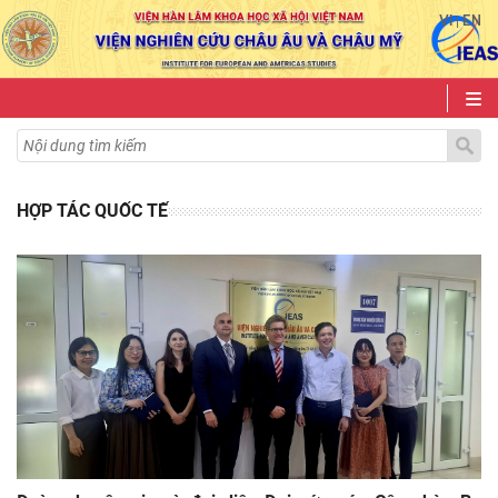
VI
EN
|
HỢP TÁC QUỐC TẾ