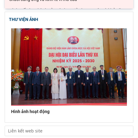
Lý thuyết thực hành của các học giả phương Tây và khả năng
ứng dụng vào phát triển du lịch cộng
THƯ VIỆN ẢNH
Đoàn công tác Viện Nghiên cứu Châu Âu và Châu Mỹ khảo sát
thực tế tại thành phố Hồ Chí Minh
Hội thảo khoa học quốc gia “Danh nhân văn hóa Lê Quý Đôn -
Di sản và giá trị thời đại”
Hình ảnh hoạt động