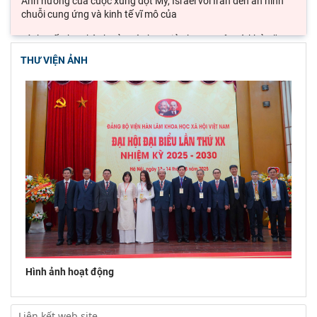
Ảnh hưởng của cuộc xung đột Mỹ, Israel với Iran đến an ninh
chuỗi cung ứng và kinh tế vĩ mô của
Lý thuyết thực hành của các học giả phương Tây và khả năng
ứng dụng vào phát triển du lịch cộng
THƯ VIỆN ẢNH
Đoàn công tác Viện Nghiên cứu Châu Âu và Châu Mỹ khảo sát
thực tế tại thành phố Hồ Chí Minh
Hội thảo khoa học quốc gia “Danh nhân văn hóa Lê Quý Đôn -
Di sản và giá trị thời đại”
Hình ảnh hoạt động