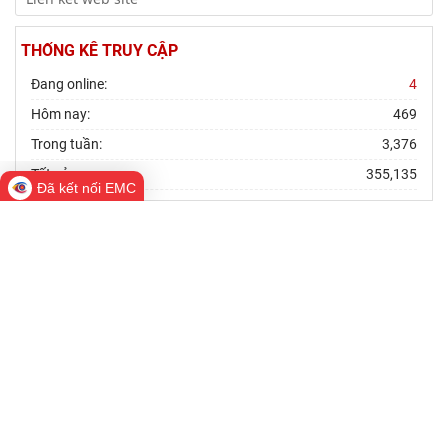
THỐNG KÊ TRUY CẬP
Đang online:
4
Hôm nay:
469
Trong tuần:
3,376
Tất cả:
355,135
Đã kết nối EMC
VIỆN NGHIÊN CỨU CHÂU ÂU VÀ CHÂU MỸ
Bản quyền thuộc về Viện Nghiên cứu Châu Âu và Châu Mỹ
Địa chỉ: Tầng 10 - 11, 176 Thái Hà, Đống Đa, Hà Nội
Điện thoại: (84.24) 38572735 Fax: (84.24) 35374905
Email: ieas@vass.gov.vn / ieas.vass@gmail.com