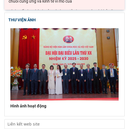
chuỗi cung ứng và kinh tế vĩ mô của
Lý thuyết thực hành của các học giả phương Tây và khả năng
ứng dụng vào phát triển du lịch cộng
THƯ VIỆN ẢNH
Đoàn công tác Viện Nghiên cứu Châu Âu và Châu Mỹ khảo sát
thực tế tại thành phố Hồ Chí Minh
Hội thảo khoa học quốc gia “Danh nhân văn hóa Lê Quý Đôn -
Di sản và giá trị thời đại”
Hình ảnh hoạt động