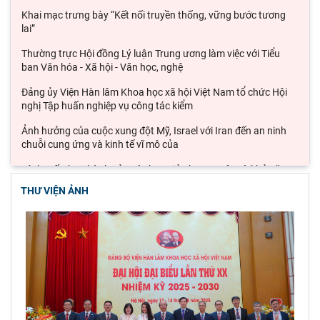
Khai mạc trưng bày “Kết nối truyền thống, vững bước tương
lai”
Thường trực Hội đồng Lý luận Trung ương làm việc với Tiểu
ban Văn hóa - Xã hội - Văn học, nghệ
Đảng ủy Viện Hàn lâm Khoa học xã hội Việt Nam tổ chức Hội
nghị Tập huấn nghiệp vụ công tác kiểm
Ảnh hưởng của cuộc xung đột Mỹ, Israel với Iran đến an ninh
chuỗi cung ứng và kinh tế vĩ mô của
Lý thuyết thực hành của các học giả phương Tây và khả năng
ứng dụng vào phát triển du lịch cộng
THƯ VIỆN ẢNH
Đoàn công tác Viện Nghiên cứu Châu Âu và Châu Mỹ khảo sát
thực tế tại thành phố Hồ Chí Minh
Hội thảo khoa học quốc gia “Danh nhân văn hóa Lê Quý Đôn -
Di sản và giá trị thời đại”