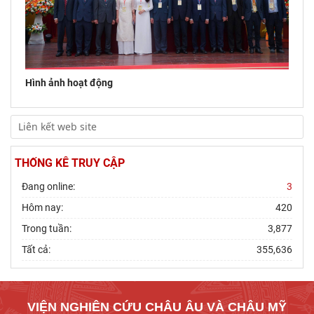
Hình ảnh hoạt động
THỐNG KÊ TRUY CẬP
Đang online:
3
Hôm nay:
420
Trong tuần:
3,877
Tất cả:
355,636
VIỆN NGHIÊN CỨU CHÂU ÂU VÀ CHÂU MỸ