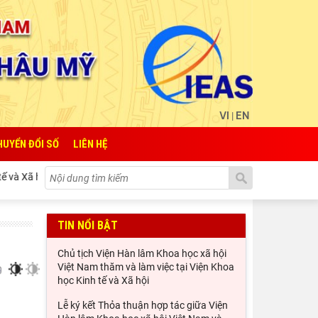
VI
EN
|
HUYỂN ĐỔI SỐ
LIÊN HỆ
ã hội Quốc gia Lào
Lễ ký kết Thỏa thuận hợp tác giữa Viện Hà
TIN NỔI BẬT
Chủ tịch Viện Hàn lâm Khoa học xã hội
Việt Nam thăm và làm việc tại Viện Khoa
học Kinh tế và Xã hội
Lễ ký kết Thỏa thuận hợp tác giữa Viện