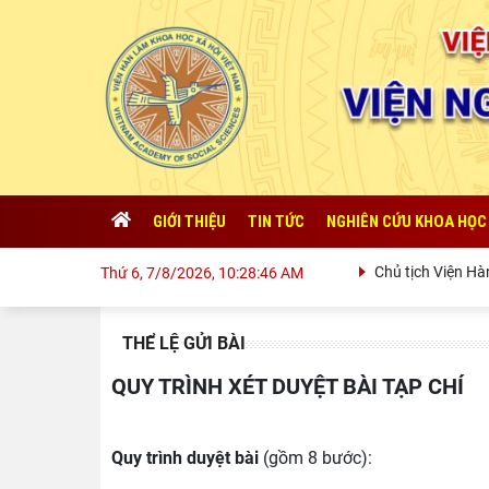
GIỚI THIỆU
TIN TỨC
NGHIÊN CỨU KHOA HỌC
Chủ tịch Viện Hàn lâm K
Thứ 6, 7/8/2026, 10:28:48 AM
THỂ LỆ GỬI BÀI
QUY TRÌNH XÉT DUYỆT BÀI TẠP CHÍ
Quy trình duyệt bài
(gồm 8 bước):