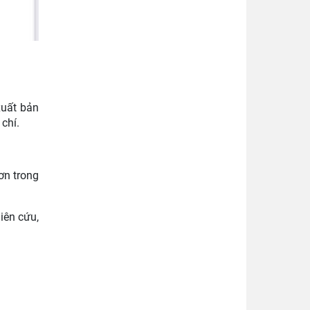
xuất bản
 chí.
ơn trong
iên cứu,