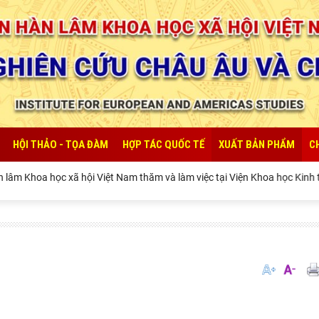
HỘI THẢO - TỌA ĐÀM
HỢP TÁC QUỐC TẾ
XUẤT BẢN PHẨM
C
hoa học xã hội Việt Nam thăm và làm việc tại Viện Khoa học Kinh tế và X