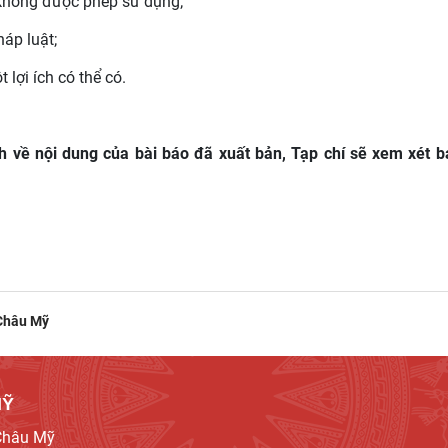
u không được phép sử dụng;
áp luật;
lợi ích có thể có.
h về nội dung của bài báo đã xuất bản, Tạp chí sẽ xem xét 
 Châu Mỹ
MỸ
 Châu Mỹ