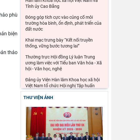
Hàn lâm Khoa học xã hội Việt Nam và
Tỉnh ủy Cao Bằng
thảo phù
Đóng góp tích cực vào củng cố môi
trường hòa bình, ổn định, phát triển của
đất nước
hản biện
Khai mạc trưng bày “Kết nối truyền
thống, vững bước tương lai”
bản thảo
Thường trực Hội đồng Lý luận Trung
ương làm việc với Tiểu ban Văn hóa - Xã
hội - Văn học, nghệ
Đảng ủy Viện Hàn lâm Khoa học xã hội
Việt Nam tổ chức Hội nghị Tập huấn
nghiệp vụ công tác kiểm
THƯ VIỆN ẢNH
Ảnh hưởng của cuộc xung đột Mỹ, Israel
với Iran đến an ninh chuỗi cung ứng và
kinh tế vĩ mô của
Lý thuyết thực hành của các học giả
phương Tây và khả năng ứng dụng vào
phát triển du lịch cộng