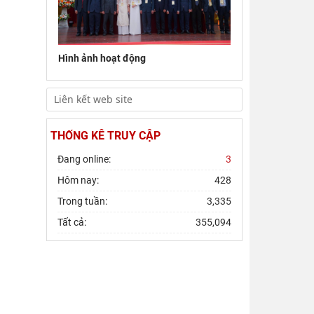
Đoàn công tác Viện Nghiên cứu Châu Âu
và Châu Mỹ khảo sát thực tế tại thành
phố Hồ Chí Minh
Hình ảnh hoạt động
Hội thảo khoa học quốc gia “Danh nhân
văn hóa Lê Quý Đôn - Di sản và giá trị
thời đại”
THỐNG KÊ TRUY CẬP
Đang online:
3
Hôm nay:
428
Trong tuần:
3,335
Tất cả:
355,094