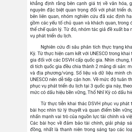
khẳng định rằng bên cạnh giá trị về văn hóa, 
nguyên đặc biệt quan trọng đối với phát triển d
bên liên quan, nhóm nghiên cứu đã xác định ha
gồm các yếu tố chủ quan và khách quan, trong 
thể chế quản lý. Từ đó, nhóm tác giả đề xuất ba
vụ phát triển du lịch.
Nghiên cứu đi sâu phân tích thực trạng khai
Kỳ. Từ thực hiện cam kết với UNESCO trong khai 
gia đối với các DSVH cấp quốc gia. Nhìn chung, 
di tích quốc gia đều chia thành 2 mảng di sản: m
và địa phương/vùng. Số liệu và dữ liệu minh c
UNESCO nên dễ tiếp cận hơn. Về mức độ tuân t
phục vụ phát triển du lịch tại 3 quốc gia này, the
mức có dấu hiệu bền vững, Thổ Nhĩ Kỳ có dấu hiệ
Từ thực tiễn khai thác DSVH phục vụ phát tr
bài học nhìn từ lý thuyết và quan điểm bền vững 
nhấn mạnh vai trò của nguồn lực tài chính và v
Các bài học về đảm bảo tài chính, giải pháp s
đồng, nhất là thanh niên trong sáng tạo các lo