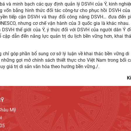
á và minh bạch các quy định quản lý DSVH của Ý, kinh nghiệ
 vốn bằng hình thức đối tác công-tư cho phục hồi DSVH của
quyền tiếp cận DSVH và thay đổi công năng DSVH… đưa đến p
NESCO, nhưng cơ chế vận hành của 3 quốc gia là khác nhau. 
n DSVH thế giới của Ý, ý thức đối với DSVH của người dân Ý 
ổ cập dẫn đến năng lực quản trị du lịch bền vững hơn, khai t
 chỉ góp phần bổ sung cơ sở lý luận về khai thác bền vững di
p những gợi mở chính sách thiết thực cho Việt Nam trong bối 
huy giá trị di sản văn hóa theo hướng bền vững./.
K
MỸ
 Châu Mỹ
i
905