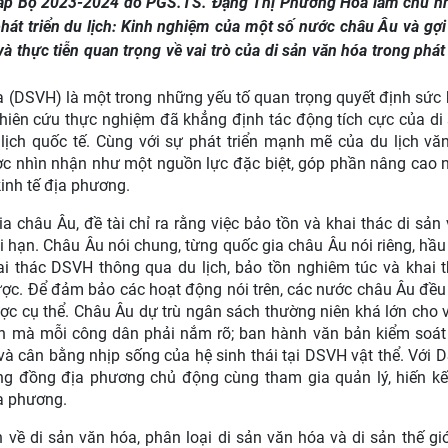
 cấp Bộ 2023-2024 do PGS.TS. Đặng Thị Phương Hoa làm chủ n
phát triển du lịch: Kinh nghiệm của một số nước châu Âu và gợ
thực tiễn quan trọng về vai trò của di sản văn hóa trong phát 
 (
DSVH
) là một trong những yếu tố quan trọng quyết định sức
ghiên cứu thực nghiệm đã khẳng định tác động tích cực của di
 lịch quốc tế. Cùng với sự phát triển mạnh mẽ của du lịch vă
c nhìn nhận như một nguồn lực đặc biệt, góp phần nâng cao 
kinh tế địa phương.
 châu Âu, đề tài chỉ ra rằng việc bảo tồn và khai thác di sản
i hạn.
Châu Âu nói chung, từng quốc gia châu Âu nói riêng, hầu
ai thác DSVH thông qua du lịch, bảo tồn nghiêm túc và khai 
ược. Để đảm bảo các hoạt động nói trên, các nước châu Âu đều 
ợc cụ thể. Châu Âu dự trù ngân sách thường niên khá lớn cho v
 sản mà mỗi công dân phải nắm rõ; ban hành văn bản kiểm soá
và cân bằng nhịp sống của hệ sinh thái tại DSVH vật thể. Với 
ộng đồng địa phương chủ động cùng tham gia quản lý, hiến k
ịa phương.
về di sản văn hóa, phân loại di sản văn hóa và di sản thế giới