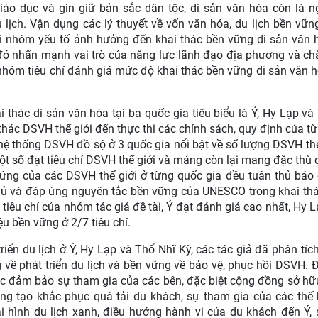
giáo dục và gìn giữ bản sắc dân tộc, di sản văn hóa còn là n
u lịch. Vận dụng các lý thuyết về vốn văn hóa, du lịch bền vữn
i nhóm yếu tố ảnh hưởng đến khai thác bền vững di sản văn 
đó nhấn mạnh vai trò của năng lực lãnh đạo địa phương và ch
 nhóm tiêu chí đánh giá mức độ khai thác bền vững di sản văn 
 thác di sản văn hóa tại ba quốc gia tiêu biểu là Ý, Hy Lạp và
thác DSVH thế giới đến thực thi các chính sách, quy định của t
hệ thống DSVH đồ sộ ở 3 quốc gia nổi bật về số lượng DSVH thế
ột số đạt tiêu chí DSVH thế giới và mảng còn lại mang đặc thù 
hứng của các DSVH thế giới ở từng quốc gia đều tuân thủ báo
hủ và đáp ứng nguyên tắc bền vững của UNESCO trong khai t
o tiêu chí của nhóm tác giả đề tài, Ý đạt đánh giá cao nhất, Hy 
u bền vững ở 2/7 tiêu chí.
iển du lịch ở Ý, Hy Lạp và Thổ Nhĩ Kỳ, các tác giả đã phân tíc
về phát triển du lịch và bền vững về bảo vệ, phục hồi DSVH. Đề
iệc đảm bảo sự tham gia của các bên, đặc biệt cộng đồng sở h
áng tạo khắc phục quá tải du khách, sự tham gia của các thế
ại hình du lịch xanh, điều hướng hành vi của du khách đến Ý,