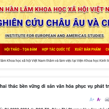
HỘI THẢO - TỌA ĐÀM
HỢP TÁC QUỐC TẾ
XUẤT BẢN PHẨM
C
 Khoa học xã hội Việt Nam thăm và làm việc tại Viện Khoa học Kinh tế và