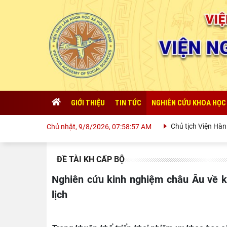
GIỚI THIỆU
TIN TỨC
NGHIÊN CỨU KHOA HỌC
Chủ tịch Viện Hàn lâm
Chủ nhật, 9/8/2026, 07:58:57 AM
ĐỀ TÀI KH CẤP BỘ
Nghiên cứu kinh nghiệm châu Âu về khai thác bền vững di sản văn hóa phục vụ phát triển du
lịch