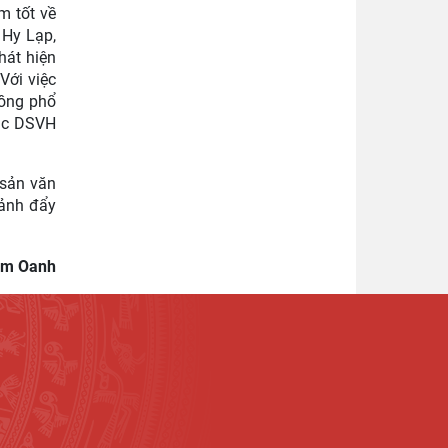
m tốt về
 Hy Lạp,
hát hiện
Với việc
đồng phổ
hác DSVH
 sản văn
cảnh đẩy
im Oanh