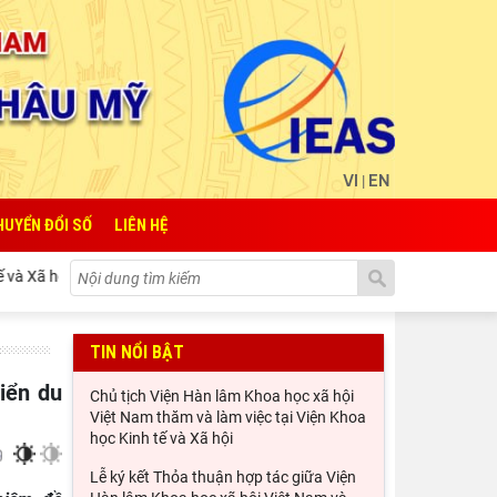
VI
EN
|
HUYỂN ĐỔI SỐ
LIÊN HỆ
 Xã hội Quốc gia Lào
Lễ ký kết Thỏa thuận hợp tác giữa Viện 
TIN NỔI BẬT
Chủ tịch Viện Hàn lâm Khoa học xã hội
Việt Nam thăm và làm việc tại Viện Khoa
học Kinh tế và Xã hội
Lễ ký kết Thỏa thuận hợp tác giữa Viện