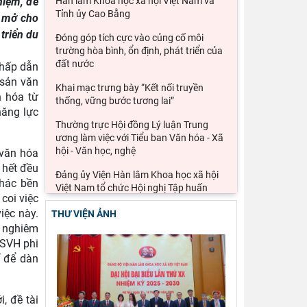
hiệm, đề
Hàn lâm Khoa học xã hội Việt Nam và
Tỉnh ủy Cao Bằng
i mở cho
triển du
Đóng góp tích cực vào củng cố môi
trường hòa bình, ổn định, phát triển của
đất nước
 hấp dẫn
 sản văn
Khai mạc trưng bày “Kết nối truyền
n hóa từ
thống, vững bước tương lai”
năng lực
Thường trực Hội đồng Lý luận Trung
ương làm việc với Tiểu ban Văn hóa - Xã
hội - Văn học, nghệ
 văn hóa
 hết đều
Đảng ủy Viện Hàn lâm Khoa học xã hội
thác bền
Việt Nam tổ chức Hội nghị Tập huấn
coi việc
nghiệp vụ công tác kiểm
iệc này.
THƯ VIỆN ẢNH
Ảnh hưởng của cuộc xung đột Mỹ, Israel
t nghiêm
với Iran đến an ninh chuỗi cung ứng và
DSVH phi
kinh tế vĩ mô của
ế để dàn
Lý thuyết thực hành của các học giả
phương Tây và khả năng ứng dụng vào
, đề tài
phát triển du lịch cộng