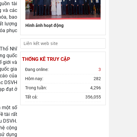
guồn tài
Đoàn công tác Viện Nghiên cứu Châu Âu
g và các
và Châu Mỹ khảo sát thực tế tại thành
hóa, bao
phố Hồ Chí Minh
ất lượng
Hình ảnh hoạt động
hóa phục
Hội thảo khoa học quốc gia “Danh nhân
văn hóa Lê Quý Đôn - Di sản và giá trị
thời đại”
 Thổ Nhĩ
ừng quốc
THỐNG KÊ TRUY CẬP
 giới và
quốc gia
Đang online:
3
 cáo của
Hôm nay:
282
hác DSVH
Trong tuần:
4,296
Lạp đạt ở
Tất cả:
356,055
h một số
 tài rất
ữu DSVH.
 hệ cộng
 sử dụng