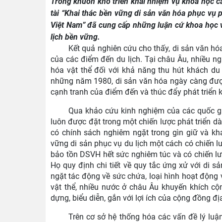
Trong khuôn khổ triển khai nhiệm vụ khoa học
tài “Khai thác bền vững di sản văn hóa phục vụ 
Việt Nam” đã cung cấp những luận cứ khoa học và 
lịch bền vững.
Kết quả nghiên cứu cho thấy, di sản văn hóa
của các điểm đến du lịch. Tại châu Âu, nhiều n
hóa vật thể đối với khả năng thu hút khách du
những năm 1980, di sản văn hóa ngày càng đượ
cạnh tranh của điểm đến và thúc đẩy phát triển 
Qua khảo cứu kinh nghiệm của các quốc gia
luôn được đặt trong một chiến lược phát triển dà
có chính sách nghiêm ngặt trong gìn giữ và kh
vững di sản phục vụ du lịch một cách có chiến l
bảo tồn DSVH hết sức nghiêm túc và có chiến lư
Họ quy định chi tiết về quy tắc ứng xử với di
ngặt tác động về sức chứa, loại hình hoạt động 
vật thể, nhiều nước ở châu Âu khuyến khích c
dựng, biểu diễn, gắn với lợi ích của cộng đồng đ
Trên cơ sở hệ thống hóa các vấn đề lý luận 