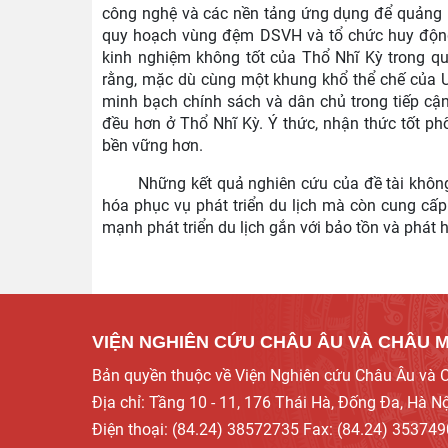
công nghệ và các nền tảng ứng dụng để quảng b
quy hoạch vùng đệm DSVH và tổ chức huy động
kinh nghiệm không tốt của Thổ Nhĩ Kỳ trong 
rằng, mặc dù cùng một khung khổ thể chế của U
minh bạch chính sách và dân chủ trong tiếp cậ
đều hơn ở Thổ Nhĩ Kỳ. Ý thức, nhận thức tốt ph
bền vững hơn.
Những kết quả nghiên cứu của đề tài không
hóa phục vụ phát triển du lịch mà còn cung cấ
mạnh phát triển du lịch gắn với bảo tồn và phát 
VIỆN NGHIÊN CỨU CHÂU ÂU VÀ CHÂU 
Bản quyền thuộc về Viện Nghiên cứu Châu Âu và
Địa chỉ: Tầng 10 - 11, 176 Thái Hà, Đống Đa, Hà Nộ
Điện thoại: (84.24) 38572735 Fax: (84.24) 35374