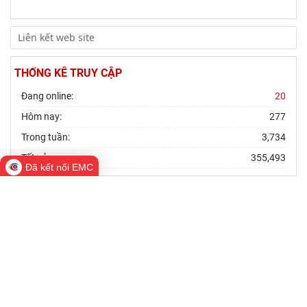
THỐNG KÊ TRUY CẬP
Đang online:
20
Hôm nay:
277
Trong tuần:
3,734
Tất cả:
355,493
Đã kết nối EMC
VIỆN NGHIÊN CỨU CHÂU ÂU VÀ CHÂU MỸ
Bản quyền thuộc về Viện Nghiên cứu Châu Âu và Châu Mỹ
Địa chỉ: Tầng 10 - 11, 176 Thái Hà, Đống Đa, Hà Nội
Điện thoại: (84.24) 38572735 Fax: (84.24) 35374905
Email: ieas@vass.gov.vn / ieas.vass@gmail.com