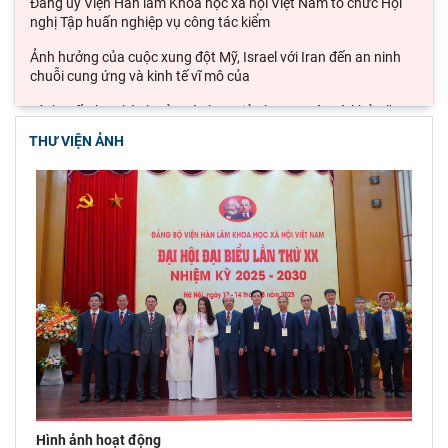
Đảng ủy Viện Hàn lâm Khoa học xã hội Việt Nam tổ chức Hội
nghị Tập huấn nghiệp vụ công tác kiểm
Ảnh hưởng của cuộc xung đột Mỹ, Israel với Iran đến an ninh
chuỗi cung ứng và kinh tế vĩ mô của
Lý thuyết thực hành của các học giả phương Tây và khả năng
ứng dụng vào phát triển du lịch cộng
THƯ VIỆN ẢNH
Đoàn công tác Viện Nghiên cứu Châu Âu và Châu Mỹ khảo sát
thực tế tại thành phố Hồ Chí Minh
Hội thảo khoa học quốc gia “Danh nhân văn hóa Lê Quý Đôn -
Di sản và giá trị thời đại”
Hình ảnh hoạt động