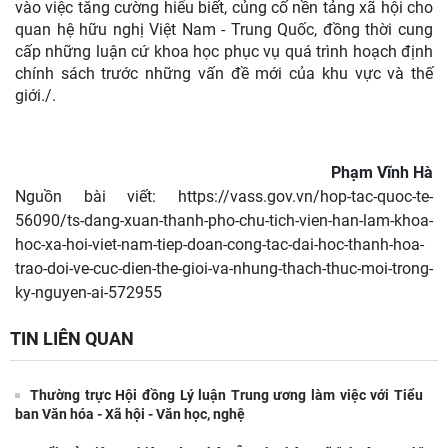
vào việc tăng cường hiểu biết, củng cố nền tảng xã hội cho
quan hệ hữu nghị Việt Nam - Trung Quốc, đồng thời cung
cấp những luận cứ khoa học phục vụ quá trình hoạch định
chính sách trước những vấn đề mới của khu vực và thế
giới./.
Phạm Vĩnh Hà
Nguồn bài viết:
https://vass.gov.vn/hop-tac-quoc-te-
56090/ts-dang-xuan-thanh-pho-chu-tich-vien-han-lam-khoa-
hoc-xa-hoi-viet-nam-tiep-doan-cong-tac-dai-hoc-thanh-hoa-
trao-doi-ve-cuc-dien-the-gioi-va-nhung-thach-thuc-moi-trong-
ky-nguyen-ai-572955
TIN LIÊN QUAN
Thường trực Hội đồng Lý luận Trung ương làm việc với Tiểu
ban Văn hóa - Xã hội - Văn học, nghệ