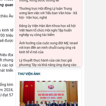
thống, vững bước tương lai”
ong quan
Thường trực Hội đồng Lý luận Trung
ương làm việc với Tiểu ban Văn hóa - Xã
 châu Âu
hội - Văn học, nghệ
Đảng ủy Viện Hàn lâm Khoa học xã hội
 kinh tế
Việt Nam tổ chức Hội nghị Tập huấn
nghiệp vụ công tác kiểm
00 triệu
 sẽ được
Ảnh hưởng của cuộc xung đột Mỹ, Israel
với Iran đến an ninh chuỗi cung ứng và
kinh tế vĩ mô của
hiệu địa
ết chung
Lý thuyết thực hành của các học giả
 các lợi
phương Tây và khả năng ứng dụng vào
phát triển du lịch cộng
át triển
THƯ VIỆN ẢNH
Đoàn công tác Viện Nghiên cứu Châu Âu
và Châu Mỹ khảo sát thực tế tại thành
tổng kim
phố Hồ Chí Minh
ăm 2024,
U đạt 57
Hội thảo khoa học quốc gia “Danh nhân
văn hóa Lê Quý Đôn - Di sản và giá trị
thời đại”