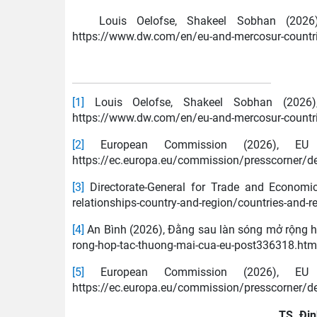
Louis Oelofse, Shakeel Sobhan (2026
https://www.dw.com/en/eu-and-mercosur-countri
[1]
Louis Oelofse, Shakeel Sobhan (2026),
https://www.dw.com/en/eu-and-mercosur-countri
[2]
European Commission (2026), EU an
https://ec.europa.eu/commission/presscorner/d
[3]
Directorate-General for Trade and Economic S
relationships-country-and-region/countries-and-
[4]
An Bình (2026), Đằng sau làn sóng mở rộng h
rong-hop-tac-thuong-mai-cua-eu-post336318.htm
[5]
European Commission (2026), EU an
https://ec.europa.eu/commission/presscorner/d
TS. Đi