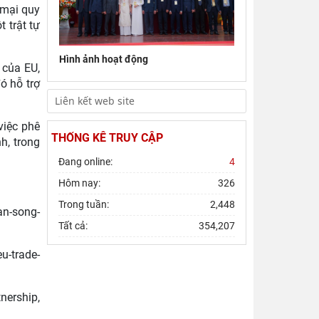
 mại quy
Viện Hàn lâm Khoa học xã hội Việt Nam
 trật tự
tham dự Hội nghị nghiên cứu, học tập,
quán triệt và triển
Hình ảnh hoạt động
 của EU,
Hội thảo quốc tế "Không gian phát triển
ó hỗ trợ
Việt Nam trong kỷ nguyên mới: Định
hướng chiến lược và lựa
việc phê
THỐNG KÊ TRUY CẬP
h, trong
Đang online:
4
Hôm nay:
326
Trong tuần:
2,448
an-song-
Tất cả:
354,207
u-trade-
rship,