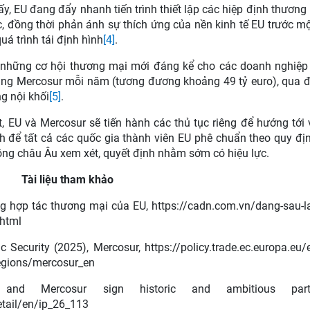
ấy, EU đang đẩy nhanh tiến trình thiết lập các hiệp định thương
đồng thời phản ánh sự thích ứng của nền kinh tế EU trước một
á trình tái định hình
[4]
.
 những cơ hội thương mại mới đáng kể cho các doanh nghiệp
ang Mercosur mỗi năm (tương đương khoảng 49 tỷ euro), qua đ
ng nội khối
[5]
.
, EU và Mercosur sẽ tiến hành các thủ tục riêng để hướng tới 
h để tất cả các quốc gia thành viên EU phê chuẩn theo quy địn
đồng châu Âu xem xét, quyết định nhằm sớm có hiệu lực.
Tài liệu tham khảo
g hợp tác thương mại của EU, https://cadn.com.vn/dang-sau-l
.html
 Security (2025), Mercosur, https://policy.trade.ec.europa.eu/e
regions/mercosur_en
and Mercosur sign historic and ambitious partne
etail/en/ip_26_113