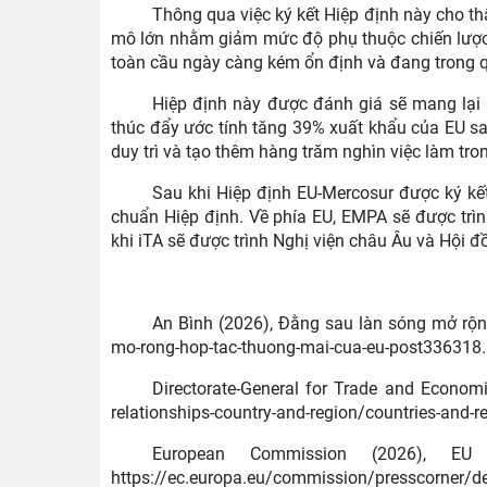
Thông qua việc ký kết Hiệp định này cho th
mô lớn nhằm giảm mức độ phụ thuộc chiến lược, 
toàn cầu ngày càng kém ổn định và đang trong qu
Hiệp định này được đánh giá sẽ mang lại
thúc đẩy ước tính tăng 39% xuất khẩu của EU s
duy trì và tạo thêm hàng trăm nghìn việc làm tro
Sau khi Hiệp định EU-Mercosur được ký kết
chuẩn Hiệp định. Về phía EU, EMPA sẽ được trìn
khi iTA sẽ được trình Nghị viện châu Âu và Hội 
An Bình (2026), Đằng sau làn sóng mở rộn
mo-rong-hop-tac-thuong-mai-cua-eu-post336318
Directorate-General for Trade and Economic
relationships-country-and-region/countries-and-
European Commission (2026), EU 
https://ec.europa.eu/commission/presscorner/d