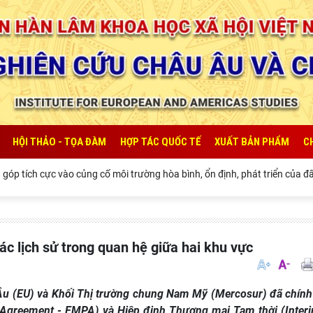
HỘI THẢO - TỌA ĐÀM
HỢP TÁC QUỐC TẾ
XUẤT BẢN PHẨM
C
tích cực vào củng cố môi trường hòa bình, ổn định, phát triển của đất n
ác lịch sử trong quan hệ giữa hai khu vực
 Âu (EU) và Khối Thị trường chung Nam Mỹ (Mercosur) đã chính
p Agreement - EMPA) và Hiệp định Thương mại Tạm thời (Inter