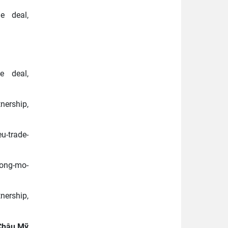
e deal,
e deal,
rship,
u-trade-
song-mo-
rship,
 Châu Mỹ