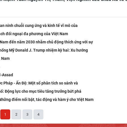
 an ninh chuỗi cung ứng và kinh tế vĩ mô của
ách đối ngoại đa phương của Việt Nam
t Nam đến năm 2030 nhằm chủ động thích ứng với sự
thống Mỹ Donald J. Trump nhiệm kỳ hai: Xu hướng
ệt Nam
n
al-Assad
ợc Pháp - Ấn Độ: Một số phân tích so sánh và
 số: Động lực cho mục tiêu tăng trưởng bứt phá
Những điểm nổi bật, tác động và hàm ý cho Việt Nam
1
2
3
4