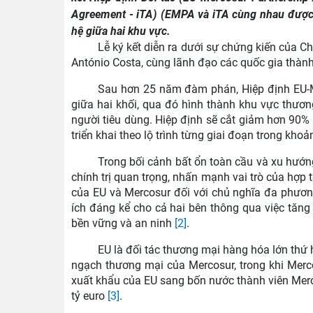
Agreement - iTA) (EMPA và iTA cùng nhau được 
hệ giữa hai khu vực.
Lễ ký kết diễn ra dưới sự chứng kiến của C
António Costa, cùng lãnh đạo các quốc gia thành
Sau hơn 25 năm đàm phán, Hiệp định EU-M
giữa hai khối, qua đó hình thành khu vực thương
người tiêu dùng. Hiệp định sẽ cắt giảm hơn 90%
triển khai theo lộ trình từng giai đoạn trong kh
Trong bối cảnh bất ổn toàn cầu và xu hướng
chính trị quan trọng, nhấn mạnh vai trò của hợp 
của EU và Mercosur đối với chủ nghĩa đa phương v
ích đáng kể cho cả hai bên thông qua việc tăng c
bền vững và an ninh
[2]
.
EU là đối tác thương mại hàng hóa lớn thứ
ngạch thương mại của Mercosur, trong khi Merc
xuất khẩu của EU sang bốn nước thành viên Merco
tỷ euro
[3]
.