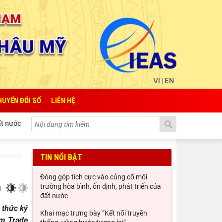
VI
EN
|
HUYỂN ĐỔI SỐ
LIÊN HỆ
ước
Khai mạc trưng bày “Kết nối truyền thống, vững bước tương
TIN NỔI BẬT
Đóng góp tích cực vào củng cố môi
trường hòa bình, ổn định, phát triển của
đất nước
 thức ký
Khai mạc trưng bày “Kết nối truyền
im Trade