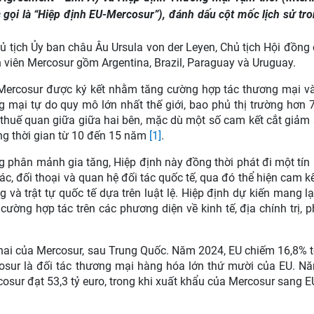
gọi là “Hiệp định EU-Mercosur”), đánh dấu cột mốc lịch sử tr
hủ tịch Ủy ban châu Âu Ursula von der Leyen, Chủ tịch Hội đồng
 viên Mercosur gồm Argentina, Brazil, Paraguay và Uruguay.
ercosur được ký kết nhằm tăng cường hợp tác thương mại và
 mại tự do quy mô lớn nhất thế giới, bao phủ thị trường hơn 7
 thuế quan giữa giữa hai bên, mặc dù một số cam kết cắt giảm
oảng thời gian từ 10 đến 15 năm
[1]
.
 phân mảnh gia tăng, Hiệp định này đồng thời phát đi một tín 
tác, đối thoại và quan hệ đối tác quốc tế, qua đó thể hiện cam k
à trật tự quốc tế dựa trên luật lệ. Hiệp định dự kiến mang lại
ường hợp tác trên các phương diện về kinh tế, địa chính trị, ph
 hai của Mercosur, sau Trung Quốc. Năm 2024, EU chiếm 16,8% 
osur là đối tác thương mại hàng hóa lớn thứ mười của EU. N
sur đạt 53,3 tỷ euro, trong khi xuất khẩu của Mercosur sang E