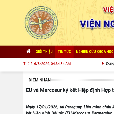
GIỚI THIỆU
TIN TỨC
NGHIÊN CỨU KHOA HỌC
Đóng góp 
Thứ 5, 6/8/2026, 04:34:35 AM
ĐIỂM NHẤN
EU và Mercosur ký kết Hiệp định Hợp t
Ngày 17/01/2026, tại Paraguay, Liên minh châu
kết Hiệp định Đối tác (EU-Mercosur Partnershi