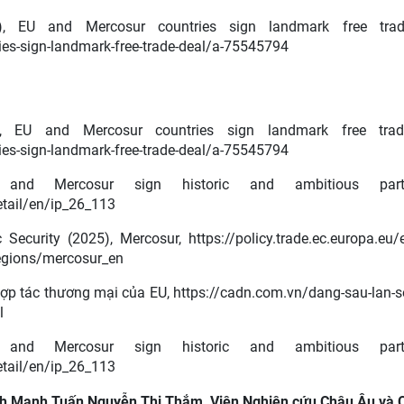
), EU and Mercosur countries sign landmark free trad
es-sign-landmark-free-trade-deal/a-75545794
 EU and Mercosur countries sign landmark free trad
es-sign-landmark-free-trade-deal/a-75545794
d Mercosur sign historic and ambitious partne
etail/en/ip_26_113
ecurity (2025), Mercosur, https://policy.trade.ec.europa.eu/e
regions/mercosur_en
ợp tác thương mại của EU, https://cadn.com.vn/dang-sau-lan-
l
d Mercosur sign historic and ambitious partne
etail/en/ip_26_113
nh Mạnh Tuấn Nguyễn Thị Thắm, Viện Nghiên cứu Châu Âu và