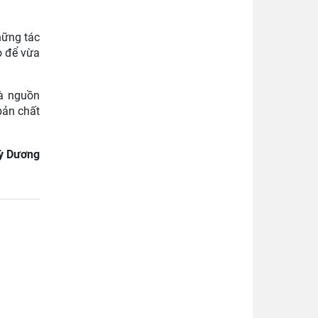
hững tác
o để vừa
là nguồn
bản chất
ỳ Dương