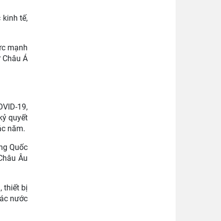
kinh tế,
ức mạnh
ư Châu Á
OVID-19,
kỷ quyết
ác năm.
ung Quốc
 Châu Âu
 thiết bị
các nước