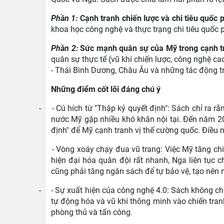
Phần 1:
Cạnh tranh chiến lược và chi tiêu quốc
khoa học công nghệ và thực trạng chi tiêu quốc 
Phần 2:
Sức mạnh quân sự của Mỹ trong cạnh tr
quân sự thực tế (vũ khí chiến lược, công nghệ ca
- Thái Bình Dương, Châu Âu và những tác động tr
Những điểm cốt lõi đáng chú ý
-
-
Cú hích từ "Thập kỷ quyết định":
Sách chỉ ra rằ
nước Mỹ gặp nhiều khó khăn nội tại. Đến năm 20
định" để Mỹ cạnh tranh vị thế cường quốc. Điều 
- Vòng xoáy chạy đua vũ trang:
Việc Mỹ tăng chi
hiện đại hóa quân đội rất nhanh, Nga liên tục 
cũng phải tăng ngân sách để tự bảo vệ, tạo nên 
-
-
Sự xuất hiện của công nghệ 4.0:
Sách không chỉ 
tự động hóa và vũ khí thông minh vào chiến tra
phòng thủ và tấn công.