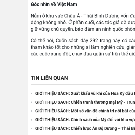
Góc nhìn về Việt Nam
Nằm ở khu vực Châu Á - Thái Bình Dương vốn đa
động không nhỏ. Ở phần cuối, các tác giả đã đư
giữ vững chủ quyền, bảo đảm an ninh quốc phòng, 
Có thể nói,
Cuốn sách dày 292 trang này có các
tham khảo tốt cho những ai làm nghiên cứu, giản
các cuộc xung đột, chạy đua quân sự trên thế giớ
TIN LIÊN QUAN
GIỚI THIỆU SÁCH: Xuất khẩu vũ khí của Hoa Kỳ đầu 
GIỚI THIỆU SÁCH: Chiến tranh thương mại Mỹ - Trun
GIỚI THIỆU SÁCH: Một số vấn đề chính trị nổi bật củ
GIỚI THIỆU SÁCH: Chính sách của Mỹ đối với khu vự
GIỚI THIỆU SÁCH: Chiến lược Ấn Độ Dương – Thái Bì