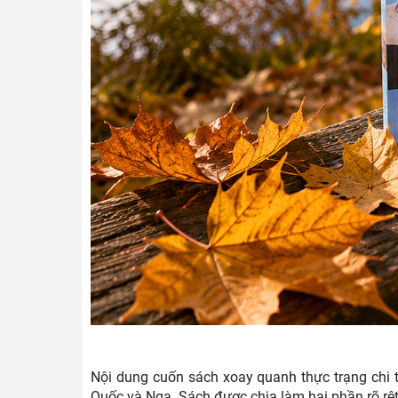
Nội dung cuốn sách xoay quanh thực trạng chi t
Quốc và Nga. Sách được chia làm hai phần rõ rệt