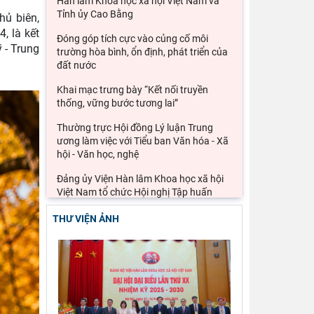
Hàn lâm Khoa học xã hội Việt Nam và
Tỉnh ủy Cao Bằng
hủ biên,
, là kết
Đóng góp tích cực vào củng cố môi
 - Trung
trường hòa bình, ổn định, phát triển của
đất nước
Khai mạc trưng bày “Kết nối truyền
thống, vững bước tương lai”
Thường trực Hội đồng Lý luận Trung
ương làm việc với Tiểu ban Văn hóa - Xã
hội - Văn học, nghệ
Đảng ủy Viện Hàn lâm Khoa học xã hội
Việt Nam tổ chức Hội nghị Tập huấn
nghiệp vụ công tác kiểm
THƯ VIỆN ẢNH
Ảnh hưởng của cuộc xung đột Mỹ, Israel
với Iran đến an ninh chuỗi cung ứng và
kinh tế vĩ mô của
Lý thuyết thực hành của các học giả
phương Tây và khả năng ứng dụng vào
phát triển du lịch cộng