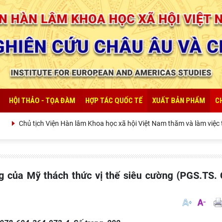
HỘI THẢO - TỌA ĐÀM
HỢP TÁC QUỐC TẾ
XUẤT BẢN PHẨM
C
tịch Viện Hàn lâm Khoa học xã hội Việt Nam thăm và làm việc tại Viện Kh