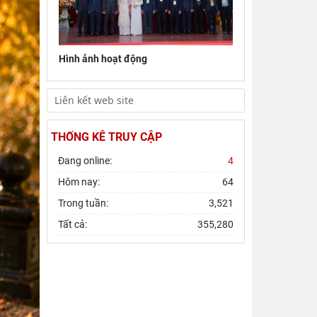
Đoàn công tác Viện Nghiên cứu Châu Âu
và Châu Mỹ khảo sát thực tế tại thành
phố Hồ Chí Minh
Hình ảnh hoạt động
Hội thảo khoa học quốc gia “Danh nhân
văn hóa Lê Quý Đôn - Di sản và giá trị
thời đại”
THỐNG KÊ TRUY CẬP
Đang online:
4
Hôm nay:
64
Trong tuần:
3,521
Tất cả:
355,280