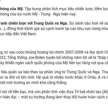
 phòng của Mỹ.
Tập trung phân tích mục tiêu chiến lược, tiềm lực 
phòng của ba nước Mỹ - Trung - Nga hiện nay.
anh chiến lược với Trung Quốc và Nga.
So sánh sâu hơn về s
o...), đồng thời đánh giá sự cạnh tranh tại các khu vực nóng nh
ực tiếp đến Việt Nam.
ng, từ sau cuộc khủng hoảng tài chính 2007-2008 và đại dịch C
22, Tổng thống Joe Biden tuyên bố những năm tới sẽ là "thập 
này khiến ngân sách quốc phòng của Mỹ liên tục tăng vọt qua c
 tiêu quân sự kéo theo sự phản ứng từ Trung Quốc và Nga. Tr
cho ra đời vũ khí mới. Hệ quả là nhiều nước khác ở Châu Á và
một môi trường an ninh khá căng thẳng.
nói về tiền bạc, mà còn phân tích việc đưa Trí tuệ nhân tạo (AI),
nh hiện đại – một xu hướng đang làm thay đổi hoàn toàn cách 