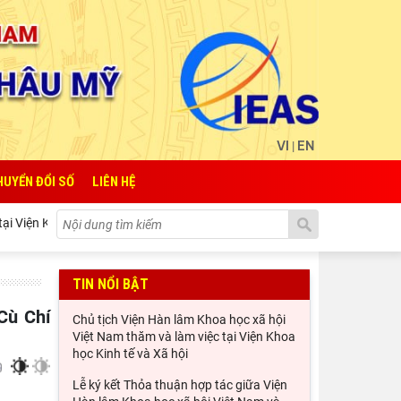
VI
EN
|
HUYỂN ĐỔI SỐ
LIÊN HỆ
oa học Kinh tế và Xã hội Quốc gia Lào
Lễ ký kết Thỏa thuận h
TIN NỔI BẬT
Chủ tịch Viện Hàn lâm Khoa học xã hội
Việt Nam thăm và làm việc tại Viện Khoa
học Kinh tế và Xã hội
Lễ ký kết Thỏa thuận hợp tác giữa Viện