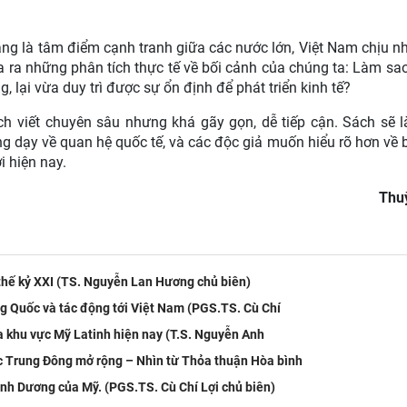
ng là tâm điểm cạnh tranh giữa các nước lớn, Việt Nam chịu n
a ra những phân tích thực tế về bối cảnh của chúng ta: Làm sa
lại vừa duy trì được sự ổn định để phát triển kinh tế?
h viết chuyên sâu nhưng khá gãy gọn, dễ tiếp cận. Sách sẽ 
g dạy về quan hệ quốc tế, và các độc giả muốn hiểu rõ hơn về 
i hiện nay.
Thu
thế kỷ XXI (TS. Nguyễn Lan Hương chủ biên)
g Quốc và tác động tới Việt Nam (PGS.TS. Cù Chí
a khu vực Mỹ Latinh hiện nay (T.S. Nguyễn Anh
c Trung Đông mở rộng – Nhìn từ Thỏa thuận Hòa bình
nh Dương của Mỹ. (PGS.TS. Cù Chí Lợi chủ biên)