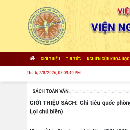
GIỚI THIỆU
TIN TỨC
NGHIÊN CỨU KHOA HỌC
Chủ 
Thứ 6, 7/8/2026, 08:09:41 PM
SÁCH TOÀN VĂN
GIỚI THIỆU SÁCH: Chi tiêu quốc phòng của Mỹ thách thức vị thế siêu cường (PGS.TS. Cù Chí
Lợi chủ biên)