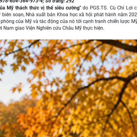
 978-604-364-973-4; Số trang: 292
ủa Mỹ thách thức vị thế siêu cường"
do PGS.TS. Cù Chí Lợi c
 biên soạn, Nhà xuất bản Khoa học xã hội phát hành năm 2024
c phòng của Mỹ và tác động của nó tới cạnh tranh chiến lược Mỹ
ệt Nam giao Viện Nghiên cứu Châu Mỹ thực hiện.