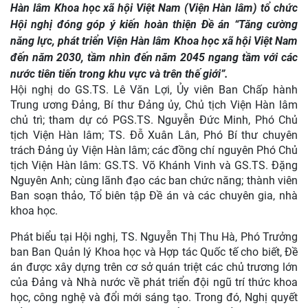
Hàn lâm Khoa học xã hội Việt Nam (Viện Hàn lâm) tổ chức
Hội nghị đóng góp ý kiến hoàn thiện Đề án “Tăng cường
năng lực, phát triển Viện Hàn lâm Khoa học xã hội Việt Nam
đến năm 2030, tầm nhìn đến năm 2045 ngang tầm với các
nước tiên tiến trong khu vực và trên thế giới”.
Hội nghị do GS.TS. Lê Văn Lợi, Ủy viên Ban Chấp hành
Trung ương Đảng, Bí thư Đảng ủy, Chủ tịch Viện Hàn lâm
chủ trì; tham dự có PGS.TS. Nguyễn Đức Minh, Phó Chủ
tịch Viện Hàn lâm; TS. Đỗ Xuân Lân, Phó Bí thư chuyên
trách Đảng ủy Viện Hàn lâm; các đồng chí nguyên Phó Chủ
tịch Viện Hàn lâm: GS.TS. Võ Khánh Vinh và GS.TS. Đặng
Nguyên Anh; cùng lãnh đạo các ban chức năng; thành viên
Ban soạn thảo, Tổ biên tập Đề án và các chuyên gia, nhà
khoa học.
Phát biểu tại Hội nghị, TS. Nguyễn Thị Thu Hà, Phó Trưởng
ban Ban Quản lý Khoa học và Hợp tác Quốc tế cho biết, Đề
án được xây dựng trên cơ sở quán triệt các chủ trương lớn
của Đảng và Nhà nước về phát triển đội ngũ trí thức khoa
học, công nghệ và đổi mới sáng tạo. Trong đó, Nghị quyết