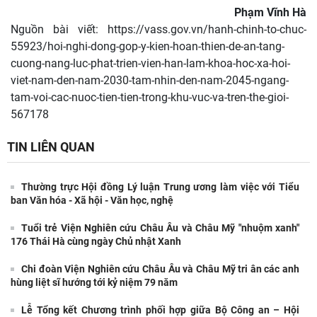
Phạm Vĩnh Hà
Nguồn bài viết:
https://vass.gov.vn/hanh-chinh-to-chuc-
55923/hoi-nghi-dong-gop-y-kien-hoan-thien-de-an-tang-
cuong-nang-luc-phat-trien-vien-han-lam-khoa-hoc-xa-hoi-
viet-nam-den-nam-2030-tam-nhin-den-nam-2045-ngang-
tam-voi-cac-nuoc-tien-tien-trong-khu-vuc-va-tren-the-gioi-
567178
TIN LIÊN QUAN
Thường trực Hội đồng Lý luận Trung ương làm việc với Tiểu
ban Văn hóa - Xã hội - Văn học, nghệ
Tuổi trẻ Viện Nghiên cứu Châu Âu và Châu Mỹ "nhuộm xanh"
176 Thái Hà cùng ngày Chủ nhật Xanh
Chi đoàn Viện Nghiên cứu Châu Âu và Châu Mỹ tri ân các anh
hùng liệt sĩ hướng tới kỷ niệm 79 năm
Lễ Tổng kết Chương trình phối hợp giữa Bộ Công an – Hội