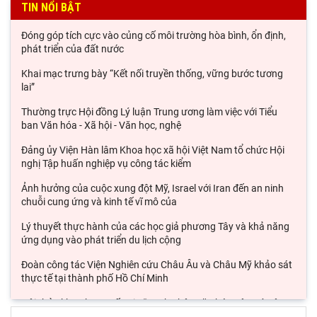
TIN NỔI BẬT
Đóng góp tích cực vào củng cố môi trường hòa bình, ổn định,
phát triển của đất nước
Khai mạc trưng bày “Kết nối truyền thống, vững bước tương
lai”
Thường trực Hội đồng Lý luận Trung ương làm việc với Tiểu
ban Văn hóa - Xã hội - Văn học, nghệ
Đảng ủy Viện Hàn lâm Khoa học xã hội Việt Nam tổ chức Hội
nghị Tập huấn nghiệp vụ công tác kiểm
Ảnh hưởng của cuộc xung đột Mỹ, Israel với Iran đến an ninh
chuỗi cung ứng và kinh tế vĩ mô của
Lý thuyết thực hành của các học giả phương Tây và khả năng
ứng dụng vào phát triển du lịch cộng
Đoàn công tác Viện Nghiên cứu Châu Âu và Châu Mỹ khảo sát
thực tế tại thành phố Hồ Chí Minh
Hội thảo khoa học quốc gia “Danh nhân văn hóa Lê Quý Đôn -
Di sản và giá trị thời đại”