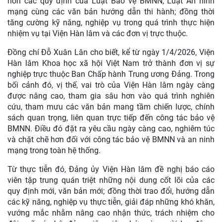
hơn các quy định của Luật Bảo vệ BMNN, Luật An ninh
mạng cùng các văn bản hướng dẫn thi hành; đồng thời
tăng cường kỹ năng, nghiệp vụ trong quá trình thực hiện
nhiệm vụ tại Viện Hàn lâm và các đơn vị trực thuộc.
Đồng chí Đỗ Xuân Lân cho biết, kể từ ngày 1/4/2026, Viện
Hàn lâm Khoa học xã hội Việt Nam trở thành đơn vị sự
nghiệp trực thuộc Ban Chấp hành Trung ương Đảng. Trong
bối cảnh đó, vị thế, vai trò của Viện Hàn lâm ngày càng
được nâng cao, tham gia sâu hơn vào quá trình nghiên
cứu, tham mưu các văn bản mang tầm chiến lược, chính
sách quan trọng, liên quan trực tiếp đến công tác bảo vệ
BMNN. Điều đó đặt ra yêu cầu ngày càng cao, nghiêm túc
và chặt chẽ hơn đối với công tác bảo vệ BMNN và an ninh
mạng trong toàn hệ thống.
Từ thực tiễn đó, Đảng ủy Viện Hàn lâm đề nghị báo cáo
viên tập trung quán triệt những nội dung cốt lõi của các
quy định mới, văn bản mới; đồng thời trao đổi, hướng dẫn
các kỹ năng, nghiệp vụ thực tiễn, giải đáp những khó khăn,
vướng mắc nhằm nâng cao nhận thức, trách nhiệm cho