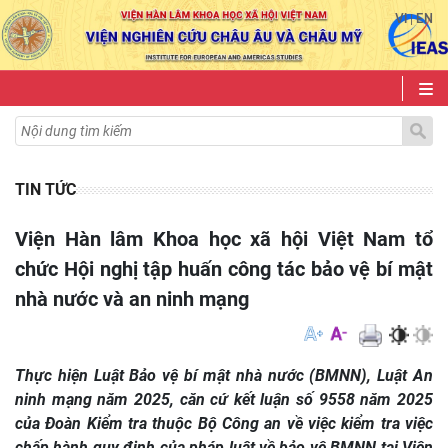
VI
EN
|
TIN TỨC
Viện Hàn lâm Khoa học xã hội Việt Nam tổ
chức Hội nghị tập huấn công tác bảo vệ bí mật
nhà nước và an ninh mạng
Thực hiện Luật Bảo vệ bí mật nhà nước (BMNN), Luật An
ninh mạng năm 2025, căn cứ kết luận số 9558 năm 2025
của Đoàn Kiểm tra thuộc Bộ Công an về việc kiểm tra việc
chấp hành quy định của pháp luật về bảo vệ BMNN tại Viện