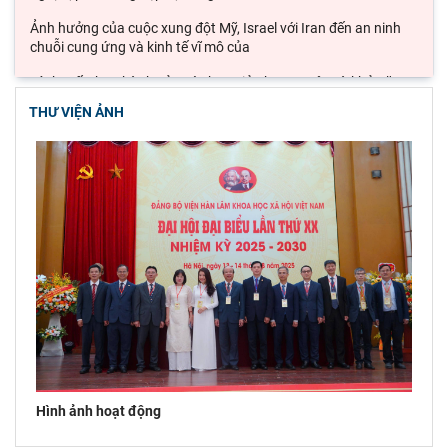
Ảnh hưởng của cuộc xung đột Mỹ, Israel với Iran đến an ninh
chuỗi cung ứng và kinh tế vĩ mô của
Lý thuyết thực hành của các học giả phương Tây và khả năng
ứng dụng vào phát triển du lịch cộng
THƯ VIỆN ẢNH
Đoàn công tác Viện Nghiên cứu Châu Âu và Châu Mỹ khảo sát
thực tế tại thành phố Hồ Chí Minh
Hội thảo khoa học quốc gia “Danh nhân văn hóa Lê Quý Đôn -
Di sản và giá trị thời đại”
Hình ảnh hoạt động