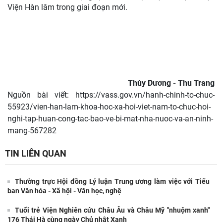
Viện Hàn lâm trong giai đoạn mới.
Thùy Dương - Thu Trang
Nguồn bài viết:
https://vass.gov.vn/hanh-chinh-to-chuc-
55923/vien-han-lam-khoa-hoc-xa-hoi-viet-nam-to-chuc-hoi-
nghi-tap-huan-cong-tac-bao-ve-bi-mat-nha-nuoc-va-an-ninh-
mang-567282
TIN LIÊN QUAN
Thường trực Hội đồng Lý luận Trung ương làm việc với Tiểu
ban Văn hóa - Xã hội - Văn học, nghệ
Tuổi trẻ Viện Nghiên cứu Châu Âu và Châu Mỹ "nhuộm xanh"
176 Thái Hà cùng ngày Chủ nhật Xanh