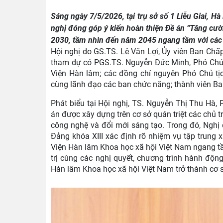
Sáng ngày 7/5/2026, tại trụ sở số 1 Liễu Giai, H
nghị đóng góp ý kiến hoàn thiện Đề án “Tăng cườ
2030, tầm nhìn đến năm 2045 ngang tầm với các nư
Hội nghị do GS.TS. Lê Văn Lợi, Ủy viên Ban Chấp
tham dự có PGS.TS. Nguyễn Đức Minh, Phó Chủ t
Viện Hàn lâm; các đồng chí nguyên Phó Chủ t
cùng lãnh đạo các ban chức năng; thành viên Ban
Phát biểu tại Hội nghị, TS. Nguyễn Thị Thu Hà,
án được xây dựng trên cơ sở quán triệt các chủ t
công nghệ và đổi mới sáng tạo. Trong đó, Ng
Đảng khóa XIII xác định rõ nhiệm vụ tập trung 
Viện Hàn lâm Khoa học xã hội Việt Nam ngang tầ
trị cùng các nghị quyết, chương trình hành độn
Hàn lâm Khoa học xã hội Việt Nam trở thành cơ 