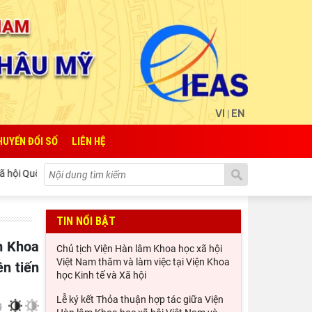
VI
EN
|
HUYỂN ĐỔI SỐ
LIÊN HỆ
a Lào
Lễ ký kết Thỏa thuận hợp tác giữa Viện Hàn lâm Khoa họ
TIN NỔI BẬT
Chủ tịch Viện Hàn lâm Khoa học xã hội
Việt Nam thăm và làm việc tại Viện Khoa
n tiến
học Kinh tế và Xã hội
Lễ ký kết Thỏa thuận hợp tác giữa Viện