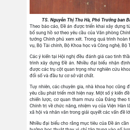
TS. Nguyễn Thị Thu Hà, Phó Trưởng ban Ban
Theo báo cáo, Đề án được triển khai xây dựng từ
bổ sung hồ sơ theo yêu cầu của Văn phòng Chính 
tướng Chính phủ xem xét. Trong quá trình hoàn t
vụ, Bộ Tài chính, Bộ Khoa học và Công nghệ, Bộ 
Các ý kiến tại Hội nghị đều đánh giá cao tinh t
trình xây dựng Đề án. Nhiều đại biểu nhận đị
được các trụ cột quan trọng như nghiên cứu khoa 
đổi số và đầu tư cơ sở vật chất.
Tuy nhiên, các chuyên gia, nhà khoa học cũng đề
yêu cầu phát triển mới hiện nay. Một số ý kiến đ
chiến lược, cơ quan tham mưu của Đảng theo 
Chính trị về chức năng, nhiệm vụ của Viện Hàn l
xã hội và nhân văn trong giải quyết các vấn đề l
Nhiều đại biểu cho rằng mục tiêu của Đề án cầ
hưởng học thuật thay vì chỉ tập trung vào số l