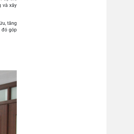
g và xây
ứu, tăng
a đó góp