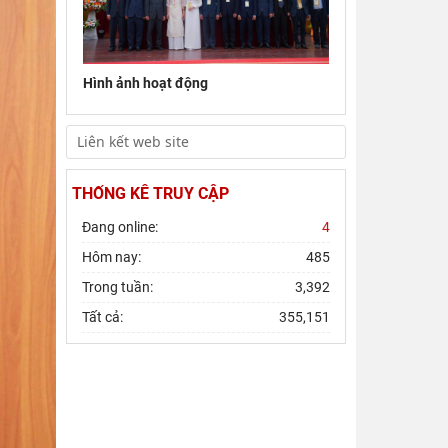
Đoàn công tác Viện Nghiên cứu Châu Âu
và Châu Mỹ khảo sát thực tế tại thành
phố Hồ Chí Minh
Hình ảnh hoạt động
Hội thảo khoa học quốc gia “Danh nhân
văn hóa Lê Quý Đôn - Di sản và giá trị
thời đại”
THỐNG KÊ TRUY CẬP
Đang online:
4
Hôm nay:
485
Trong tuần:
3,392
Tất cả:
355,151