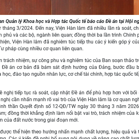
 Quản lý Khoa học và Hợp tác Quốc tế báo cáo Đề án tại Hội ng
 tháng 3/2024. Đến nay, Viện Hàn lâm đã nhiều lần rà soát, ch
phủ và các bộ, ngành liên quan; đồng thời ba lần trình Chính 
hiện, Viện Hàn lâm đã nghiêm túc tiếp thu các ý kiến góp ý củ
Tư pháp cùng nhiều cơ quan liên quan.
hần trách nhiệm, sự công phu và nghiêm túc của Ban soạn thảo t
nh Đề án cơ bản đã bám sát định hướng của Đảng, bước đầu 
học, đào tạo nguồn nhân lực, cơ chế tài chính, hợp tác quốc tế
 nghị tiếp tục rà soát, cập nhật Đề án để phù hợp hơn với bối
ề nghị cần nhấn mạnh rõ vai trò của Viện Hàn lâm là cơ quan ng
tinh thần Quyết định số 12-QĐ/TW ngày 30 tháng 3 năm 202
âm; đồng thời khẳng định làm nổi bật vai trò, trách nhiệm của 
ớn của đất nước trong giai đoạn mới.
n được thể hiện theo hướng nhấn mạnh chất lượng, hiệu quả và
ượng. Các ý kiến đề nghị bổ sung nội dung về nâng cao chất lư