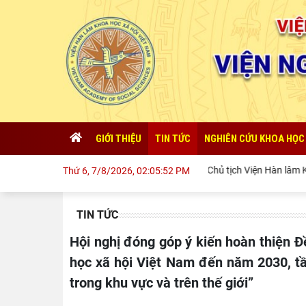
GIỚI THIỆU
TIN TỨC
NGHIÊN CỨU KHOA HỌC
Chủ tịch Viện Hàn lâm Khoa học xã hộ
Thứ 6, 7/8/2026, 02:05:54 PM
TIN TỨC
Hội nghị đóng góp ý kiến hoàn thiện Đề án “Tăng cường năng lực phát triển Viện Hàn lâm Khoa
học xã hội Việt Nam đến năm 2030, t
trong khu vực và trên thế giới”