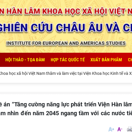
HỘI THẢO - TỌA ĐÀM
HỢP TÁC QUỐC TẾ
XUẤT BẢN PHẨM
C
i Việt Nam thăm và làm việc tại Viện Khoa học Kinh tế và Xã hội Quốc gi
ầm nhìn đến năm 2045 ngang tầm với các nước tiê