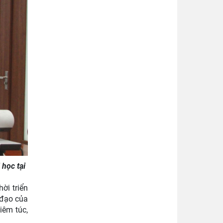
học tại
ời triển
 đạo của
iêm túc,