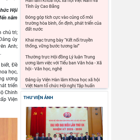
Hàn lâm Khoa học xã hội Việt Nam và
Tỉnh ủy Cao Bằng
chức Hội
 đến năm
Đóng góp tích cực vào củng cố môi
trường hòa bình, ổn định, phát triển của
đất nước
chủ trì;
 Đảng ủy
Khai mạc trưng bày “Kết nối truyền
yên Anh;
thống, vững bước tương lai”
.
Thường trực Hội đồng Lý luận Trung
ương làm việc với Tiểu ban Văn hóa - Xã
biết, Đề
hội - Văn học, nghệ
hoa học,
ung ương
Đảng ủy Viện Hàn lâm Khoa học xã hội
át triển
Việt Nam tổ chức Hội nghị Tập huấn
nghiệp vụ công tác kiểm
Bộ Chính
THƯ VIỆN ẢNH
cấp Viện
Ảnh hưởng của cuộc xung đột Mỹ, Israel
với Iran đến an ninh chuỗi cung ứng và
kinh tế vĩ mô của
Lý thuyết thực hành của các học giả
phương Tây và khả năng ứng dụng vào
phát triển du lịch cộng