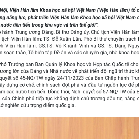
à Nội, Viện Hàn lâm Khoa học xã hội Việt Nam (Viện Hàn lâm) tổ 
ng năng lực, phát triển Viện Hàn lâm Khoa học xã hội Việt Nam
ớc tiên tiến trong khu vực và trên thế giới”.
 hành Trung ương Đảng, Bí thư Đảng ủy, Chủ tịch Viện Hàn lâm 
ịch Viện Hàn lâm; TS. Đỗ Xuân Lân, Phó Bí thư chuyên trách
ịch Viện Hàn lâm: GS.TS. Võ Khánh Vinh và GS.TS. Đặng Ngu
 soạn thảo, Tổ biên tập Đề án và các chuyên gia, nhà khoa học
 Phó Trưởng ban Ban Quản lý Khoa học và Hợp tác Quốc tế cho 
rương lớn của Đảng và Nhà nước về phát triển đội ngũ trí thức k
hị quyết số 45-NQ/TW ngày 24/11/2023 của Ban Chấp hành Tr
xây dựng cơ chế, chính sách đột phá và đầu tư nguồn lực để ph
m các nước tiên tiến. Đồng thời, Nghị quyết số 57-NQ/TW của 
g của Chính phủ tiếp tục khẳng định chủ trương đầu tư, nâng 
sở nghiên cứu trọng điểm quốc gia.