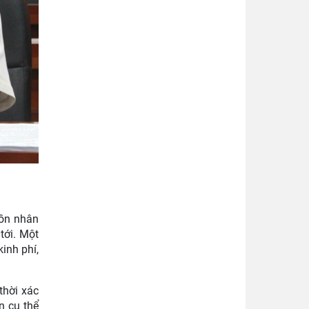
uồn nhân
tới. Một
inh phí,
thời xác
n cụ thể