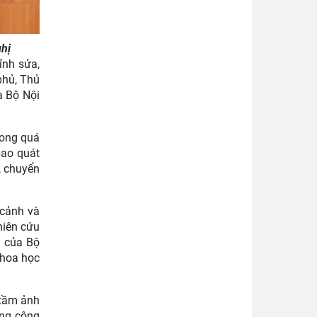
hị
ỉnh sửa,
phủ, Thủ
a Bộ Nội
rong quá
bao quát
, chuyển
 cảnh và
hiên cứu
6 của Bộ
khoa học
 tầm ảnh
ợng công