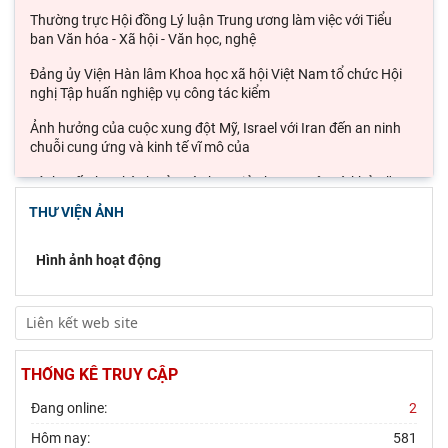
Thường trực Hội đồng Lý luận Trung ương làm việc với Tiểu
ban Văn hóa - Xã hội - Văn học, nghệ
Đảng ủy Viện Hàn lâm Khoa học xã hội Việt Nam tổ chức Hội
nghị Tập huấn nghiệp vụ công tác kiểm
Ảnh hưởng của cuộc xung đột Mỹ, Israel với Iran đến an ninh
chuỗi cung ứng và kinh tế vĩ mô của
Lý thuyết thực hành của các học giả phương Tây và khả năng
ứng dụng vào phát triển du lịch cộng
THƯ VIỆN ẢNH
Đoàn công tác Viện Nghiên cứu Châu Âu và Châu Mỹ khảo sát
thực tế tại thành phố Hồ Chí Minh
Hội thảo khoa học quốc gia “Danh nhân văn hóa Lê Quý Đôn -
Di sản và giá trị thời đại”