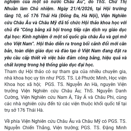
nghiệm của một số nước Châu Âu”, do ThS. Chử Thị
Nhuần làm Chủ nhiệm. Ngày 21/4/2026, tại Hội trường
tầng 10, số 176 Thái Hà (Đống Đa, Hà Nội), Viện Nghiên
cứu Châu Âu và Châu Mỹ đã tổ chức Hội thảo khoa học với
chủ đề “Công bằng xã hội trong tiếp cận dịch vụ giáo dục
đại học: Kinh nghiệm ở một số quốc gia châu Âu và gợi mở
cho Việt Nam”. Hội thảo diễn ra trong bối cảnh đổi mới căn
bản, toàn diện giáo dục và đào tạo ở Việt Nam đang đặt ra
yêu cầu cấp thiết về việc bảo đảm công bằng, hiệu quả và
chất lượng trong hệ thống giáo dục đại học.
Tham dự Hội thảo có sự tham gia của nhiều chuyên gia,
nhà khoa học uy tín như PGS. TS. Lê Phước Minh, Học viện
Khoa học xã hội; PGS. TS. Nguyễn An Hà, nguyên Viện
trưởng Viện Nghiên cứu Châu Âu; ThS. Nguyễn Danh
Cường, Viện Nghiên cứu Nam Á, Tây Á và Châu Phi, cùng
các nhà nghiên cứu đến từ các viện thuộc khối quốc tế tại
trụ sở 176 Thái Hà.
Về phía Viện Nghiên cứu Châu Âu và Châu Mỹ có PGS. TS.
Nguyễn Chiến Thắng, Viện trưởng; PGS. TS. Đặng Minh