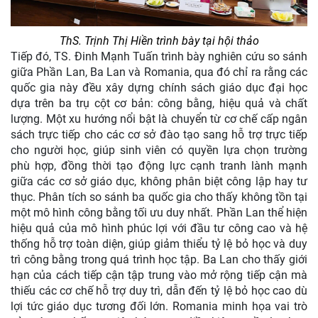
ThS. Trịnh Thị Hiền trình bày tại hội thảo
Tiếp đó, TS. Đinh Mạnh Tuấn trình bày nghiên cứu so sánh
giữa Phần Lan, Ba Lan và Romania, qua đó chỉ ra rằng các
quốc gia này đều xây dựng chính sách giáo dục đại học
dựa trên ba trụ cột cơ bản: công bằng, hiệu quả và chất
lượng. Một xu hướng nổi bật là chuyển từ cơ chế cấp ngân
sách trực tiếp cho các cơ sở đào tạo sang hỗ trợ trực tiếp
cho người học, giúp sinh viên có quyền lựa chọn trường
phù hợp, đồng thời tạo động lực cạnh tranh lành mạnh
giữa các cơ sở giáo dục, không phân biệt công lập hay tư
thục. Phân tích so sánh ba quốc gia cho thấy không tồn tại
một mô hình công bằng tối ưu duy nhất. Phần Lan thể hiện
hiệu quả của mô hình phúc lợi với đầu tư công cao và hệ
thống hỗ trợ toàn diện, giúp giảm thiểu tỷ lệ bỏ học và duy
trì công bằng trong quá trình học tập. Ba Lan cho thấy giới
hạn của cách tiếp cận tập trung vào mở rộng tiếp cận mà
thiếu các cơ chế hỗ trợ duy trì, dẫn đến tỷ lệ bỏ học cao dù
lợi tức giáo dục tương đối lớn. Romania minh họa vai trò