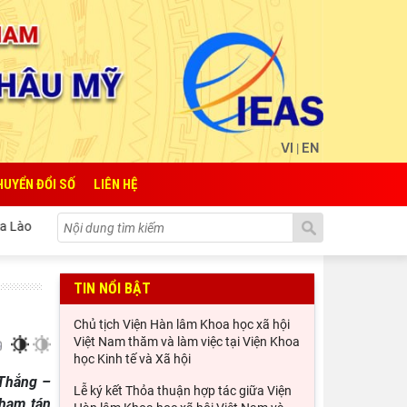
VI
EN
|
HUYỂN ĐỔI SỐ
LIÊN HỆ
Lễ ký kết Thỏa thuận hợp tác giữa Viện Hàn lâm Khoa học xã hội Vi
TIN NỔI BẬT
Chủ tịch Viện Hàn lâm Khoa học xã hội
Việt Nam thăm và làm việc tại Viện Khoa
học Kinh tế và Xã hội
 Thắng –
Lễ ký kết Thỏa thuận hợp tác giữa Viện
Tham tán