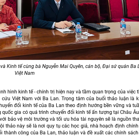
 và Kinh tế cùng bà Nguyễn Mai Quyên, cán bộ, Đại sứ quán Ba L
Việt Nam
ình hình kinh tế - chính trị hiện nay và tầm quan trọng của việc 
 cứu Việt Nam với Ba Lan. Trọng tâm của buổi thảo luận là 
chuyển đổi kinh tế của Ba Lan theo định hướng bền vững và tu
quốc gia có quá trình chuyển đổi kinh tế ấn tượng tại Châu Â
ế với bảo vệ môi trường và tối ưu hóa tài nguyên sẽ là nguồn t
ội thảo này sẽ là nơi quy tụ các học giả, nhà hoạch định chính
i thành công của Ba Lan, thảo luận và đề xuất các chính sách