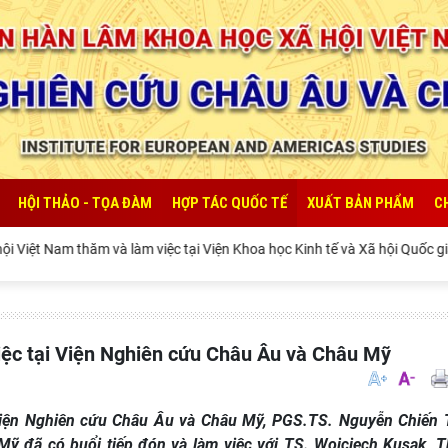
HỘI THẢO - TỌA ĐÀM
HỢP TÁC QUỐC TẾ
XUẤT BẢN PHẨM
C
thăm và làm việc tại Viện Khoa học Kinh tế và Xã hội Quốc gia Lào
việc tại Viện Nghiên cứu Châu Âu và Châu Mỹ
 Viện Nghiên cứu Châu Âu và Châu Mỹ, PGS.TS. Nguyễn Chiến
ỹ đã có buổi tiếp đón và làm việc với TS. Wojciech Kusak, 