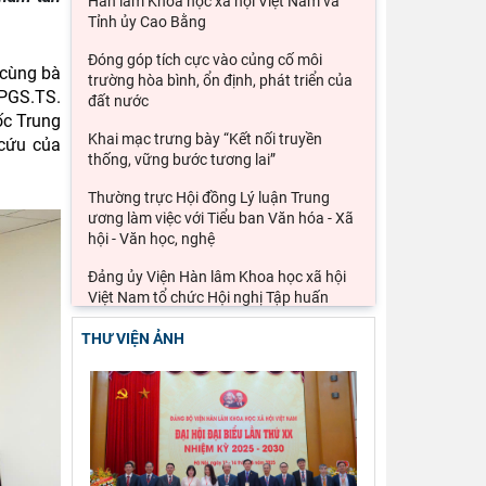
Hàn lâm Khoa học xã hội Việt Nam và
Tỉnh ủy Cao Bằng
Đóng góp tích cực vào củng cố môi
 cùng bà
trường hòa bình, ổn định, phát triển của
 PGS.TS.
đất nước
ốc Trung
Khai mạc trưng bày “Kết nối truyền
 cứu của
thống, vững bước tương lai”
Thường trực Hội đồng Lý luận Trung
ương làm việc với Tiểu ban Văn hóa - Xã
hội - Văn học, nghệ
Đảng ủy Viện Hàn lâm Khoa học xã hội
Việt Nam tổ chức Hội nghị Tập huấn
nghiệp vụ công tác kiểm
THƯ VIỆN ẢNH
Ảnh hưởng của cuộc xung đột Mỹ, Israel
với Iran đến an ninh chuỗi cung ứng và
kinh tế vĩ mô của
Lý thuyết thực hành của các học giả
phương Tây và khả năng ứng dụng vào
phát triển du lịch cộng