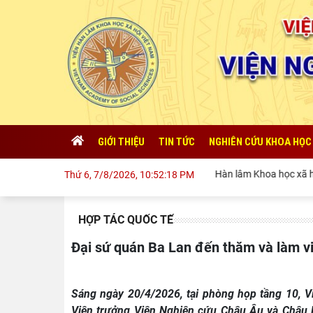
GIỚI THIỆU
TIN TỨC
NGHIÊN CỨU KHOA HỌC
Chủ tịch Viện Hàn lâm Khoa học xã hội Việt Nam 
Thứ 6, 7/8/2026, 10:52:20 PM
HỢP TÁC QUỐC TẾ
Đại sứ quán Ba Lan đến thăm và làm 
Sáng ngày 20/4/2026, tại phòng họp tầng 10,
Viện trưởng Viện Nghiên cứu Châu Âu và Châu M