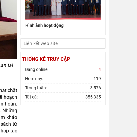
Đoàn công tác Viện Nghiên cứu Châu Âu
và Châu Mỹ khảo sát thực tế tại thành
phố Hồ Chí Minh
Hình ảnh hoạt động
Hội thảo khoa học quốc gia “Danh nhân
văn hóa Lê Quý Đôn - Di sản và giá trị
thời đại”
THỐNG KÊ TRUY CẬP
an tại
Đang online:
4
Hôm nay:
119
Trong tuần:
3,576
thắt chặt
kế hoạch
Tất cả:
355,335
ần hoàn.
u. Những
ham khảo
 sách từ
 hợp tác