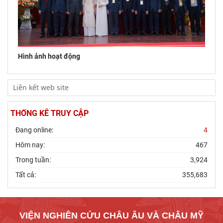
Hình ảnh hoạt động
THỐNG KÊ TRUY CẬP
Đang online:
4
Hôm nay:
467
Trong tuần:
3,924
Tất cả:
355,683
VIỆN NGHIÊN CỨU CHÂU ÂU VÀ CHÂU MỸ