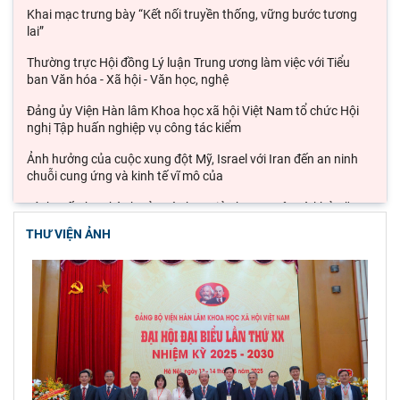
Khai mạc trưng bày “Kết nối truyền thống, vững bước tương
lai”
Thường trực Hội đồng Lý luận Trung ương làm việc với Tiểu
ban Văn hóa - Xã hội - Văn học, nghệ
Đảng ủy Viện Hàn lâm Khoa học xã hội Việt Nam tổ chức Hội
nghị Tập huấn nghiệp vụ công tác kiểm
Ảnh hưởng của cuộc xung đột Mỹ, Israel với Iran đến an ninh
chuỗi cung ứng và kinh tế vĩ mô của
Lý thuyết thực hành của các học giả phương Tây và khả năng
ứng dụng vào phát triển du lịch cộng
THƯ VIỆN ẢNH
Đoàn công tác Viện Nghiên cứu Châu Âu và Châu Mỹ khảo sát
thực tế tại thành phố Hồ Chí Minh
Hội thảo khoa học quốc gia “Danh nhân văn hóa Lê Quý Đôn -
Di sản và giá trị thời đại”