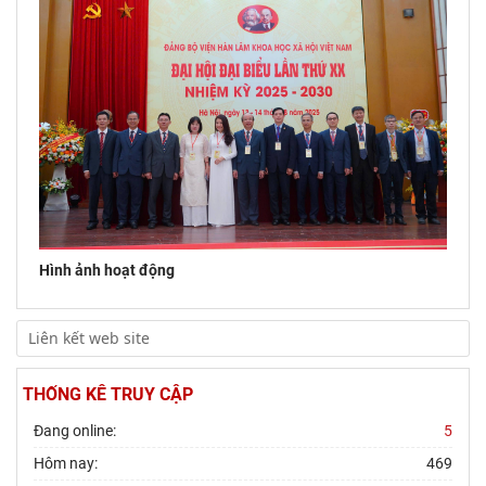
Hội thảo quốc tế "Không gian phát triển Việt Nam trong kỷ
nguyên mới: Định hướng chiến lược và lựa
Hình ảnh hoạt động
THỐNG KÊ TRUY CẬP
Đang online:
5
Hôm nay:
469