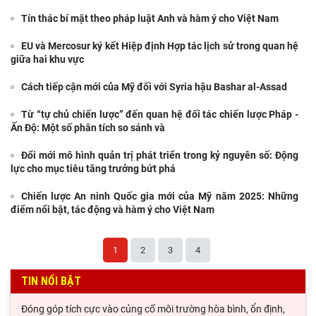
Tín thác bí mật theo pháp luật Anh và hàm ý cho Việt Nam
EU và Mercosur ký kết Hiệp định Hợp tác lịch sử trong quan hệ
giữa hai khu vực
Cách tiếp cận mới của Mỹ đối với Syria hậu Bashar al-Assad
Từ “tự chủ chiến lược” đến quan hệ đối tác chiến lược Pháp -
Ấn Độ: Một số phân tích so sánh và
Đổi mới mô hình quản trị phát triển trong kỷ nguyên số: Động
lực cho mục tiêu tăng trưởng bứt phá
Chiến lược An ninh Quốc gia mới của Mỹ năm 2025: Những
điểm nổi bật, tác động và hàm ý cho Việt Nam
1
2
3
4
TIN NỔI BẬT
Đóng góp tích cực vào củng cố môi trường hòa bình, ổn định,