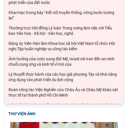
phát triển của đất nước
Khai mạc trưng bày “Kết nối truyền thống, vững bước tương
lai”
Thường trực Hội đồng Lý luận Trung ương làm việc với Tiểu
ban Văn hóa - Xã hội - Văn học, nghệ
Đảng ủy Viện Hàn lâm Khoa học xã hội Việt Nam tổ chức Hội
nghị Tập huấn nghiệp vụ công tác kiểm
Ảnh hưởng của cuộc xung đột Mỹ, Israel với Iran đến an ninh
chuỗi cung ứng và kinh tế vĩ mô của
Lý thuyết thực hành của các học giả phương Tây và khả năng
ứng dụng vào phát triển du lịch cộng
Đoàn công tác Viện Nghiên cứu Châu Âu và Châu Mỹ khảo sát
thực tế tại thành phố Hồ Chí Minh
Hội thảo khoa học quốc gia “Danh nhân văn hóa Lê Quý Đôn -
Di sản và giá trị thời đại”
THƯ VIỆN ẢNH
Viện Hàn lâm Khoa học xã hội Việt Nam tham dự Hội nghị
nghiên cứu, học tập, quán triệt và triển