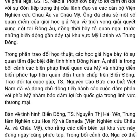
Về phía Nga, GS.TS. Nikolai Plotnikov bày tỏ lời cảm ơn đối
với sự đón tiếp trọng thị của lãnh đạo và các cán bộ Viện
Nghiên cứu Châu Âu và Châu Mỹ. Ông đã chia sẻ một số
quan điểm của giới học giả Nga về triển vọng giải quyết
xung đột tại Đông Âu, đồng thời bày tỏ quan ngại trước
những biến động gần đây tại khu vực Mỹ Latinh và Trung
Đông.
Trong phần trao đổi học thuật, các học giả Nga bày tỏ sự
quan tâm đặc biệt đến tình hình Đông Nam Á, nhất là trong
bối cảnh các biện pháp thuế quan của Mỹ và những diễn
biến phức tạp liên quan đến tranh chấp trên Biển Đông.
Trao đổi tại cuộc gặp, TS. Nguyễn Cao Đức cho biết Việt
Nam đã và đang chủ động tiến hành các cuộc đàm phán
với phía Mỹ nhằm bảo đảm lợi ích quốc gia trong lĩnh vực
thương mại.
Bàn về tình hình Biển Đông, TS. Nguyễn Thị Hải Yến, Trung
tâm Nghiên cứu Hoa Kỳ và Canada (Viện Nghiên cứu Châu
Âu và Châu Mỹ), cho rằng các diễn biến tại khu vực này
đang ngày càng phức tạp. Trong bối cảnh đó, Nga có thể