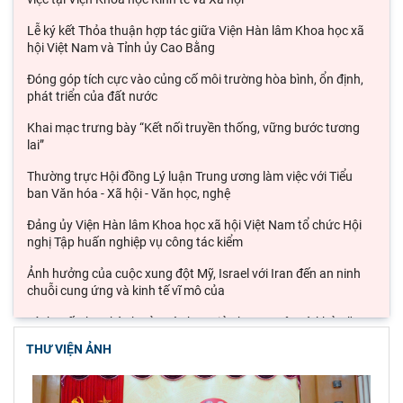
Lễ ký kết Thỏa thuận hợp tác giữa Viện Hàn lâm Khoa học xã
hội Việt Nam và Tỉnh ủy Cao Bằng
Đóng góp tích cực vào củng cố môi trường hòa bình, ổn định,
phát triển của đất nước
Khai mạc trưng bày “Kết nối truyền thống, vững bước tương
lai”
Thường trực Hội đồng Lý luận Trung ương làm việc với Tiểu
ban Văn hóa - Xã hội - Văn học, nghệ
Đảng ủy Viện Hàn lâm Khoa học xã hội Việt Nam tổ chức Hội
nghị Tập huấn nghiệp vụ công tác kiểm
Ảnh hưởng của cuộc xung đột Mỹ, Israel với Iran đến an ninh
chuỗi cung ứng và kinh tế vĩ mô của
Lý thuyết thực hành của các học giả phương Tây và khả năng
ứng dụng vào phát triển du lịch cộng
THƯ VIỆN ẢNH
Đoàn công tác Viện Nghiên cứu Châu Âu và Châu Mỹ khảo sát
thực tế tại thành phố Hồ Chí Minh