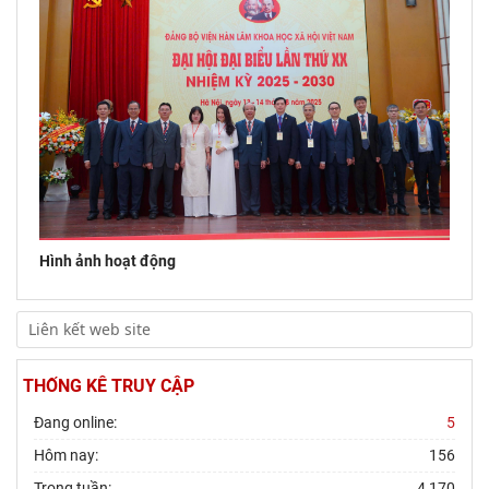
Hội thảo khoa học quốc gia “Danh nhân văn hóa Lê Quý Đôn -
Di sản và giá trị thời đại”
Hình ảnh hoạt động
THỐNG KÊ TRUY CẬP
Đang online:
5
Hôm nay:
156
Trong tuần:
4,170