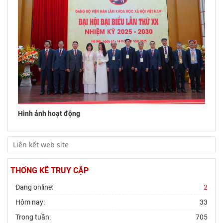
Hội thảo khoa học quốc gia “Danh nhân văn hóa Lê Quý Đôn -
Di sản và giá trị thời đại”
Hình ảnh hoạt động
THỐNG KÊ TRUY CẬP
Đang online:
2
Hôm nay:
33
Trong tuần:
705