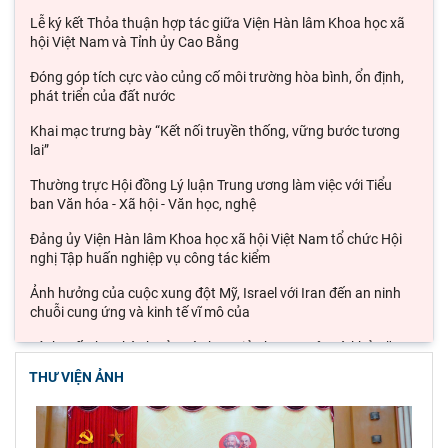
Lễ ký kết Thỏa thuận hợp tác giữa Viện Hàn lâm Khoa học xã
hội Việt Nam và Tỉnh ủy Cao Bằng
Đóng góp tích cực vào củng cố môi trường hòa bình, ổn định,
phát triển của đất nước
Khai mạc trưng bày “Kết nối truyền thống, vững bước tương
lai”
Thường trực Hội đồng Lý luận Trung ương làm việc với Tiểu
ban Văn hóa - Xã hội - Văn học, nghệ
Đảng ủy Viện Hàn lâm Khoa học xã hội Việt Nam tổ chức Hội
nghị Tập huấn nghiệp vụ công tác kiểm
Ảnh hưởng của cuộc xung đột Mỹ, Israel với Iran đến an ninh
chuỗi cung ứng và kinh tế vĩ mô của
Lý thuyết thực hành của các học giả phương Tây và khả năng
ứng dụng vào phát triển du lịch cộng
THƯ VIỆN ẢNH
Đoàn công tác Viện Nghiên cứu Châu Âu và Châu Mỹ khảo sát
thực tế tại thành phố Hồ Chí Minh