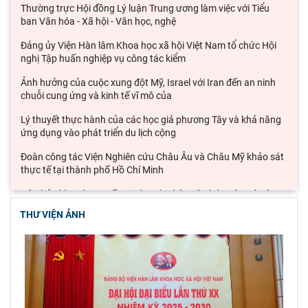
Thường trực Hội đồng Lý luận Trung ương làm việc với Tiểu
ban Văn hóa - Xã hội - Văn học, nghệ
Đảng ủy Viện Hàn lâm Khoa học xã hội Việt Nam tổ chức Hội
nghị Tập huấn nghiệp vụ công tác kiểm
Ảnh hưởng của cuộc xung đột Mỹ, Israel với Iran đến an ninh
chuỗi cung ứng và kinh tế vĩ mô của
Lý thuyết thực hành của các học giả phương Tây và khả năng
ứng dụng vào phát triển du lịch cộng
Đoàn công tác Viện Nghiên cứu Châu Âu và Châu Mỹ khảo sát
thực tế tại thành phố Hồ Chí Minh
Hội thảo khoa học quốc gia “Danh nhân văn hóa Lê Quý Đôn -
Di sản và giá trị thời đại”
THƯ VIỆN ẢNH
Viện Hàn lâm Khoa học xã hội Việt Nam tham dự Hội nghị
nghiên cứu, học tập, quán triệt và triển
Hội thảo quốc tế "Không gian phát triển Việt Nam trong kỷ
nguyên mới: Định hướng chiến lược và lựa