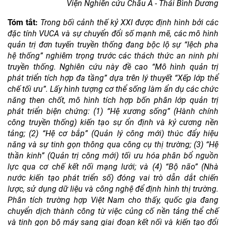
Viện Nghiên cứu Châu Á - Thái Bình Dương
Tóm tắt:
Trong bối cảnh thế kỷ XXI được
định hình bởi các
đặc tính VUCA và sự chuyển đổi số mạnh mẽ, các mô hình
quản trị đơn tuyến truyền thống đang bộc lộ sự “lệch pha
hệ thống” nghiêm trọng trước các thách thức an ninh phi
truyền thống. Nghiên cứu này đề cao
“Mô hình quản trị
phát triển tích hợp đa tầng” dựa trên lý thuyết “Xếp lớp thể
chế tối ưu”. Lấy hình tượng cơ thể sống làm ẩn dụ các chức
năng then chốt, mô hình tích hợp bốn phân lớp quản trị
phát triển biện chứng: (1) “Hệ xương sống” (Hành chính
công truyền thống) kiến tạo sự ổn định và kỷ cương nền
tảng; (2) “Hệ cơ bắp” (Quản lý công mới) thúc đẩy hiệu
năng và sự tinh gọn thông qua công cụ thị trường; (3) “Hệ
thần kinh” (Quản trị công mới) tối ưu hóa phân bổ nguồn
lực qua cơ chế kết nối mạng lưới; và (4) “Bộ não” (Nhà
nước kiến tạo phát triển số) đóng vai trò dẫn dắt chiến
lược, sử dụng dữ liệu và công nghệ để định hình thị trường.
Phân tích trường hợp Việt Nam cho thấy, quốc gia đang
chuyển dịch thành công từ việc củng cố nền tảng thể chế
và tinh gọn bộ máy sang giai đoạn kết nối và kiến tạo đổi