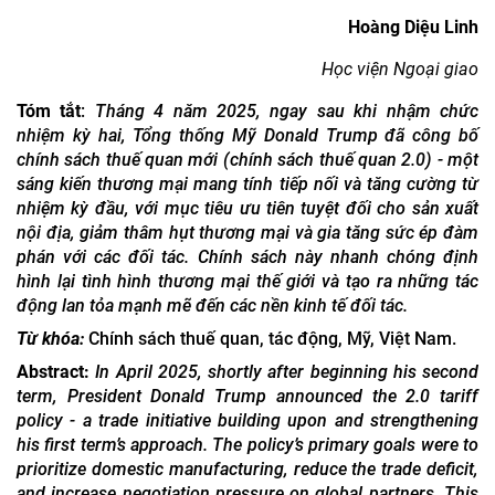
Hoàng Diệu Linh
Học viện Ngoại giao
Tóm tắt
:
Tháng 4 năm 2025, ngay sau khi nhậm chức
nhiệm kỳ hai, Tổng thống
Mỹ
Donald Trump đã công bố
chính sách thuế quan
mới (
chính sách thuế quan 2.0
)
- một
sáng kiến thương mại mang tính tiếp nối và tăng cường từ
nhiệm kỳ đầu, với mục tiêu ưu tiên tuyệt đối cho sản xuất
nội địa, giảm thâm hụt thương mại và gia tăng sức ép đàm
phán với các đối tác. Chính sách này nhanh chóng định
hình lại tình hình thương mại thế giới và tạo ra những tác
động lan tỏa mạnh mẽ đến các nền kinh tế đối tác.
Từ khóa:
C
hính sách thuế quan, tác động, Mỹ, Việt Nam.
Abstract:
In April 2025, shortly after beginning his second
term, President Donald Trump announced the 2.0 tariff
policy
-
a trade initiative building upon and strengthening
his first term
’
s approach. The policy’s primary goals were to
prioritize domestic manufacturing, reduce the trade deficit,
and increase negotiation pressure on global partners. This