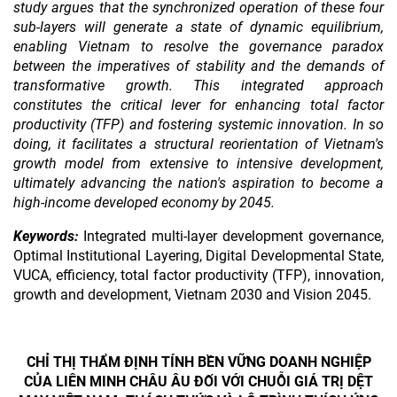
study argues that the synchronized operation of these four
sub-layers will generate a state of dynamic equilibrium,
enabling Vietnam to resolve the governance paradox
between the imperatives of stability and the demands of
transformative growth. This integrated approach
constitutes the critical lever for enhancing total factor
productivity (TFP) and fostering systemic innovation. In so
doing, it facilitates a structural reorientation of Vietnam's
growth model from extensive to intensive development,
ultimately advancing the nation's aspiration to become a
high-income developed economy by 2045.
Keywords:
Integrated multi-layer development governance,
Optimal Institutional Layering, Digital Developmental State,
VUCA, efficiency, total factor productivity (TFP), innovation,
growth and development, Vietnam 2030 and Vision 2045.
CHỈ THỊ THẨM ĐỊNH TÍNH BỀN VỮNG DOANH NGHIỆP
CỦA LIÊN MINH CHÂU ÂU ĐỐI VỚI CHUỖI GIÁ TRỊ DỆT