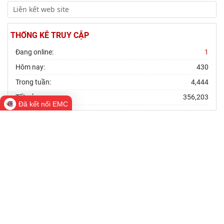
THỐNG KÊ TRUY CẬP
Đang online:
1
Hôm nay:
430
Trong tuần:
4,444
Tất cả:
356,203
Đã kết nối EMC
VIỆN NGHIÊN CỨU CHÂU ÂU VÀ CHÂU MỸ
Bản quyền thuộc về Viện Nghiên cứu Châu Âu và Châu Mỹ
Địa chỉ: Tầng 10 - 11, 176 Thái Hà, Đống Đa, Hà Nội
Điện thoại: (84.24) 38572735 Fax: (84.24) 35374905
Email: ieas@vass.gov.vn / ieas.vass@gmail.com