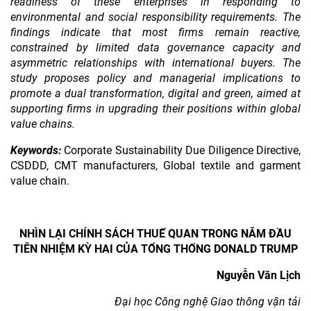
readiness of these enterprises in responding to
environmental and social responsibility requirements. The
findings indicate that most firms remain reactive,
constrained by limited data governance capacity and
asymmetric relationships with international buyers. The
study proposes policy and managerial implications to
promote a dual transformation, digital and green, aimed at
supporting firms in upgrading their positions within global
value chains
.
Keywords:
Corporate Sustainability Due Diligence Directive,
CSDDD, CMT manufacturers, Global textile and garment
value chain.
NHÌN LẠI CHÍNH SÁCH THUẾ QUAN TRONG NĂM ĐẦU
TIÊN NHIỆM KỲ HAI CỦA TỔNG THỐNG DONALD TRUMP
Nguyễn Văn Lịch
Đại học
Công nghệ Giao thông vận tải