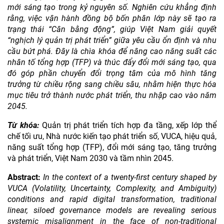
mới sáng tạo trong kỷ nguyên số. Nghiên cứu khẳng định
rằng, việc vận hành đồng bộ bốn phân lớp này sẽ tạo ra
trạng thái “Cân bằng động”, giúp Việt Nam giải quyết
“nghịch lý quản trị phát triển” giữa yêu cầu ổn định và nhu
cầu bứt phá. Đây là chìa khóa để nâng cao năng suất các
nhân tố tổng hợp (TFP) và thúc đẩy đổi mới sáng tạo, qua
đó góp phần chuyển đổi trọng tâm của mô hình tăng
trưởng từ chiều rộng sang chiều sâu, nhằm hiện thực hóa
mục tiêu trở thành nước phát triển, thu nhập cao vào năm
2045.
Từ khóa:
Quản trị phát triển tích hợp đa tầng, xếp lớp thể
chế tối ưu, Nhà nước kiến tạo phát triển số, VUCA, hiệu quả,
năng suất tổng hợp (TFP), đổi mới sáng tạo, tăng trưởng
và phát triển, Việt Nam 2030 và tầm nhìn 2045.
Abstract:
In the context of a twenty-first century shaped by
VUCA (Volatility, Uncertainty, Complexity, and Ambiguity)
conditions and rapid digital transformation, traditional
linear, siloed governance models are revealing serious
systemic misalignment in the face of non-traditional