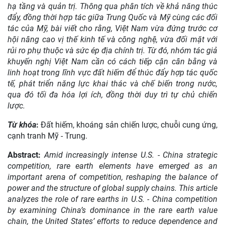
hạ tầng và quản trị. Thông qua phân tích về khả năng thúc
đẩy, đồng thời hợp tác giữa Trung Quốc và Mỹ cùng các đối
tác của Mỹ, bài viết cho rằng
,
Việt Nam vừa đứng trước cơ
hội nâng cao vị thế kinh tế và công nghệ, vừa đối mặt với
rủi ro phụ thuộc và sức ép địa chính trị. Từ đó
,
nhóm tác giả
khuyến nghị Việt Nam cần có cách tiếp cận cân bằng và
linh hoạt trong lĩnh vực đất hiếm để thúc đẩy hợp tác quốc
tế, phát triển năng lực khai thác và chế biến trong nước,
qua đó tối đa hóa lợi ích, đồng thời duy trì tự chủ chiến
lược.
Từ khóa
:
Đất hiếm, khoáng sản chiến lược, chuỗi cung ứng,
cạnh tranh Mỹ - Trung.
Abstract:
Amid increasingly intense U.S.
-
China strategic
competition, rare earth elements have emerged as an
important arena of competition, reshaping the balance of
power and the structure of global supply chains. This article
analyzes the role of rare earths in U.S.
-
China competition
by examining China’s dominance in the rare earth value
chain, the United States’ efforts to reduce dependence and