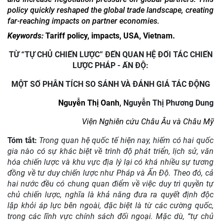
policy quickly reshaped the global trade landscape, creating
far-reaching impacts on partner economies.
Keywords:
Tariff policy, impacts, USA, Vietnam.
TỪ “TỰ CHỦ CHIẾN LƯỢC” ĐẾN QUAN HỆ ĐỐI TÁC CHIẾN
LƯỢC PHÁP - ẤN ĐỘ:
MỘT SỐ PHÂN TÍCH SO SÁNH VÀ ĐÁNH GIÁ TÁC ĐỘNG
Nguyễn Thị Oanh
, Nguyễn Thị Phương Dung
Viện Nghiên cứu Châu Âu và Châu Mỹ
Tóm tắt:
Trong quan hệ quốc tế hiện nay, hiếm có hai quốc
gia nào có sự khác biệt về trình độ phát triển, lịch sử, văn
hóa chiến lược và khu vực địa lý lại có khá nhiều sự tương
đồng về tư duy chiến lược như Pháp và Ấn Độ. Theo đó, cả
hai nước đều có chung quan điểm về việc duy trì quyền tự
chủ chiến lược, nghĩa là khả năng đưa ra quyết định độc
lập khỏi áp lực bên ngoài, đặc biệt là từ các cường quốc,
trong các lĩnh vực chính sách đối ngoại. Mặc dù, “tự chủ