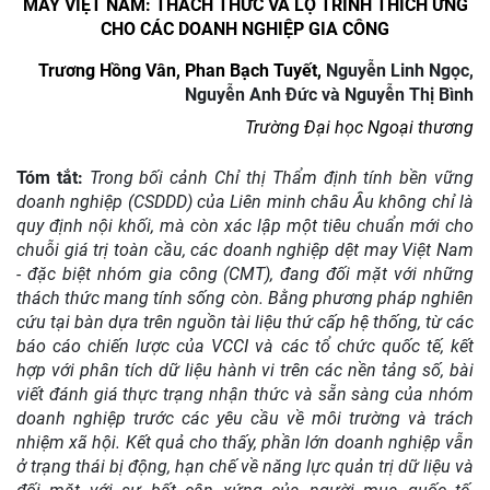
MAY VIỆT NAM: THÁCH THỨC VÀ LỘ TRÌNH THÍCH ỨNG
CHO CÁC DOANH NGHIỆP GIA CÔNG
Trương Hồng Vân
, Phan Bạch Tuyết,
Nguyễn Linh Ngọc,
Nguyễn Anh Đức
và
Nguyễn Thị Bình
Trường Đại học Ngoại thương
Tóm tắt:
Trong bối cảnh Chỉ thị Thẩm định tính bền vững
doanh nghiệp (CSDDD) của Liên minh châu Âu không chỉ là
quy định nội khối
,
mà còn xác lập một tiêu chuẩn mới cho
chuỗi giá trị toàn cầu, các doanh nghiệp dệt may Việt Nam
- đặc biệt nhóm gia công (CMT), đang đối mặt với những
thách thức mang tính sống còn. Bằng phương pháp nghiên
cứu tại bàn dựa trên nguồn tài liệu thứ cấp hệ thống, từ các
báo cáo chiến lược của VCCI và các tổ chức quốc tế, kết
hợp với phân tích dữ liệu hành vi trên các nền tảng số, bài
viết đánh giá thực trạng nhận thức và sẵn sàng của nhóm
doanh nghiệp trước các yêu cầu về môi trường và trách
nhiệm xã hội. Kết quả cho thấy
,
phần lớn doanh nghiệp vẫn
ở trạng thái bị động, hạn chế về năng lực quản trị dữ liệu và