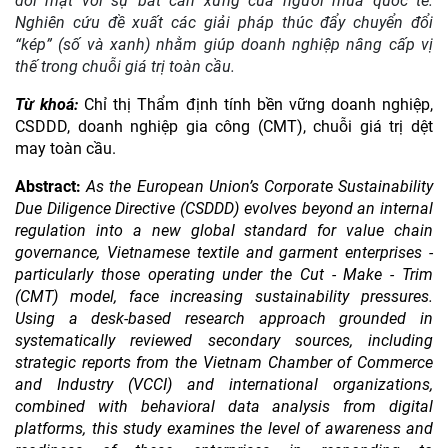
đối mặt với sự bất cân xứng của người mua quốc tế.
Nghiên cứu đề xuất các giải pháp thúc đẩy chuyển đổi
“kép” (số và xanh) nhằm giúp doanh nghiệp nâng cấp vị
thế trong chuỗi giá trị toàn cầu.
Từ khoá:
Chỉ thị Thẩm định tính bền vững doanh nghiệp,
CSDDD, doanh nghiệp gia công (CMT), chuỗi giá trị dệt
may toàn cầu.
Abstract:
As the European Union’s Corporate Sustainability
Due Diligence Directive (CSDDD) evolves beyond an internal
regulation into a new global standard for value chain
governance, Vietnamese textile and garment enterprises -
particularly those operating under the Cut - Make - Trim
(CMT) model, face increasing sustainability pressures.
Using a desk-based research approach grounded in
systematically reviewed secondary sources, including
strategic reports from the Vietnam Chamber of Commerce
and Industry (VCCI) and international organizations,
combined with behavioral data analysis from digital
platforms, this study examines the level of awareness and