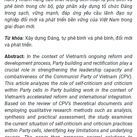
phê bình trong chi bộ, góp phần xây dựng tổ chức Đảng
trong sạch, vững mạnh, đáp ứng yêu cầu lãnh đạo sự
nghiệp đổi mới và phát triển bền vững của Việt Nam trong
giai đoạn mới.
Từ khóa:
X
ây dựng Đảng, tự phê bình và phê bình, đổi mới
và phát triển.
Abstract:
In the context of Vietnam’s ongoing reform and
development process, Party building and rectification play a
crucial role in strengthening the leadership capacity and
combativeness of the Communist Party of Vietnam (CPV).
This article analyzes the role of self-criticism and criticism
within Party cells in Party building work in the context of
Vietnam’s accelerated reform and international integration.
Based on the review of CPV’s theoretical documents and
employing qualitative research methods such as analysis,
synthesis and practical assessment, the study examines
the current situation of self-criticism and criticism practices
within Party cells, identifying key limitations and underlying