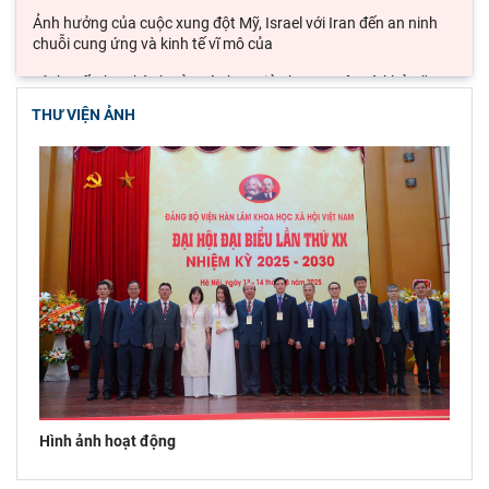
Ảnh hưởng của cuộc xung đột Mỹ, Israel với Iran đến an ninh
chuỗi cung ứng và kinh tế vĩ mô của
Lý thuyết thực hành của các học giả phương Tây và khả năng
ứng dụng vào phát triển du lịch cộng
THƯ VIỆN ẢNH
Đoàn công tác Viện Nghiên cứu Châu Âu và Châu Mỹ khảo sát
thực tế tại thành phố Hồ Chí Minh
Hội thảo khoa học quốc gia “Danh nhân văn hóa Lê Quý Đôn -
Di sản và giá trị thời đại”
Hình ảnh hoạt động