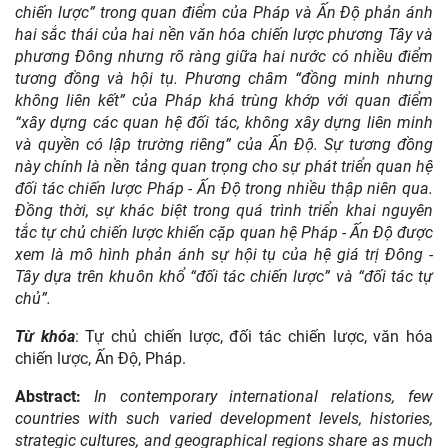
chiến lược” trong quan điểm của Pháp và Ấn Độ phản ánh
hai sắc thái của hai nền văn hóa chiến lược phương Tây và
phương Đông nhưng rõ ràng giữa hai nước có nhiều điểm
tương đồng và hội tụ. Phương châm “đồng minh nhưng
không liên kết” của Pháp khá trùng khớp với quan điểm
“
xây dựng các quan hệ đối tác, không xây dựng liên minh
và
quyền có lập trường riêng” của Ấn Độ. Sự tương đồng
này chính là nền tảng quan trọng cho sự phát triển quan hệ
đối tác chiến lược Pháp - Ấn Độ trong nhiều thập niên qua.
Đồng thời, sự khác biệt trong quá trình triển khai nguyên
tắc tự chủ chiến lược khiến cặp quan hệ Pháp - Ấn Độ được
xem là mô hình phản ánh sự hội tụ của hệ giá trị Đông -
Tây dựa trên khuôn khổ “đối tác chiến lược” và “đối tác tự
chủ”.
Từ khóa
: Tự chủ chiến lược, đối tác chiến lược, văn hóa
chiến lược, Ấn Độ, Pháp.
Abstract:
In contemporary international relations, few
countries with such varied development levels, histories,
strategic cultures, and geographical regions share as much