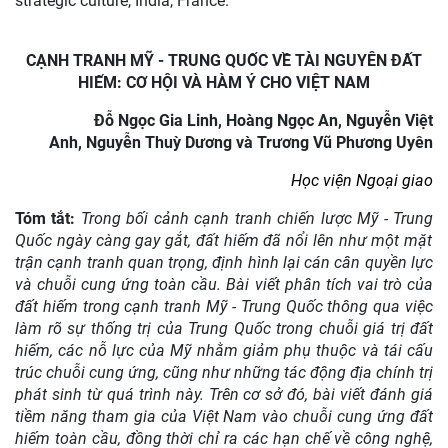
strategic culture, India, France.
CẠNH TRANH MỸ - TRUNG QUỐC
VỀ TÀI NGUYÊN ĐẤT
HIẾM: CƠ HỘI VÀ HÀM
Ý
CHO VIỆT NAM
Đỗ Ngọc Gia Linh
,
Hoàng Ngọc An, Nguyễn Việt
Anh,
Nguyễn Thuỳ Dương
và
Trương Vũ Phương Uyên
Học viện Ngoại giao
Tóm tắt:
Trong bối cảnh cạnh tranh chiến lược Mỹ - Trung
Quốc
ngày càng gay gắt, đất hiếm đã nổi lên như một mặt
trận cạnh tranh quan trọng, định hình lại cán cân quyền lực
và chuỗi cung ứng toàn cầu. Bài viết phân tích vai trò của
đất hiếm trong cạnh tranh Mỹ - Trung Quốc
thông qua việc
làm rõ sự thống trị của Trung Quốc trong chuỗi giá trị đất
hiếm, các nỗ lực của Mỹ nhằm giảm phụ thuộc và tái cấu
trúc chuỗi cung ứng, cũng như những tác động địa chính trị
phát sinh từ quá trình này. Trên cơ sở đó, bài viết đánh giá
tiềm năng tham gia của Việt Nam vào chuỗi cung ứng đất
hiếm toàn cầu, đồng thời chỉ ra các hạn chế về công nghệ,