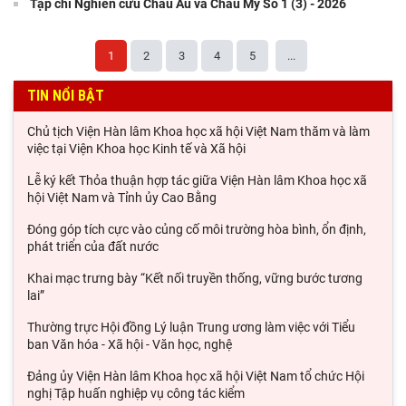
Tạp chí Nghiên cứu Châu Âu và Châu Mỹ Số 1 (3) - 2026
1
2
3
4
5
...
TIN NỔI BẬT
Chủ tịch Viện Hàn lâm Khoa học xã hội Việt Nam thăm và làm
việc tại Viện Khoa học Kinh tế và Xã hội
Lễ ký kết Thỏa thuận hợp tác giữa Viện Hàn lâm Khoa học xã
hội Việt Nam và Tỉnh ủy Cao Bằng
Đóng góp tích cực vào củng cố môi trường hòa bình, ổn định,
phát triển của đất nước
Khai mạc trưng bày “Kết nối truyền thống, vững bước tương
lai”
Thường trực Hội đồng Lý luận Trung ương làm việc với Tiểu
ban Văn hóa - Xã hội - Văn học, nghệ
Đảng ủy Viện Hàn lâm Khoa học xã hội Việt Nam tổ chức Hội
nghị Tập huấn nghiệp vụ công tác kiểm