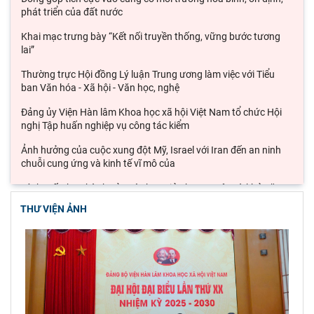
phát triển của đất nước
Khai mạc trưng bày “Kết nối truyền thống, vững bước tương
lai”
Thường trực Hội đồng Lý luận Trung ương làm việc với Tiểu
ban Văn hóa - Xã hội - Văn học, nghệ
Đảng ủy Viện Hàn lâm Khoa học xã hội Việt Nam tổ chức Hội
nghị Tập huấn nghiệp vụ công tác kiểm
Ảnh hưởng của cuộc xung đột Mỹ, Israel với Iran đến an ninh
chuỗi cung ứng và kinh tế vĩ mô của
Lý thuyết thực hành của các học giả phương Tây và khả năng
ứng dụng vào phát triển du lịch cộng
THƯ VIỆN ẢNH
Đoàn công tác Viện Nghiên cứu Châu Âu và Châu Mỹ khảo sát
thực tế tại thành phố Hồ Chí Minh
Hội thảo khoa học quốc gia “Danh nhân văn hóa Lê Quý Đôn -
Di sản và giá trị thời đại”