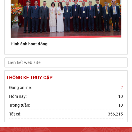
Hình ảnh hoạt động
THỐNG KÊ TRUY CẬP
Đang online:
2
Hôm nay:
10
Trong tuần:
10
Tất cả:
356,215