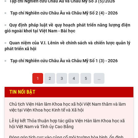
Tạp chí Nghiên cứu Châu Âu và Châu Mỹ Số 3 (5)/2026
Tạp chí Nghiên cứu Châu Âu và Châu Mỹ Số 2 (4) - 2026
Quy định pháp luật về quy hoạch phát triển năng lượng điện
gió ngoài khơi tại Việt Nam - Bài học
Quan niệm của V.I. Lênin về chính sách và chiến lược quản lý
phát triển xã hội
Tạp chí Nghiên cứu Châu Âu và Châu Mỹ Số 1 (3) - 2026
1
2
3
4
5
...
TIN NỔI BẬT
Chủ tịch Viện Hàn lâm Khoa học xã hội Việt Nam thăm và làm
việc tại Viện Khoa học Kinh tế và Xã hội
Lễ ký kết Thỏa thuận hợp tác giữa Viện Hàn lâm Khoa học xã
hội Việt Nam và Tỉnh ủy Cao Bằng
Đóng góp tích cực vào củng cố môi trường hòa bình, ổn định,